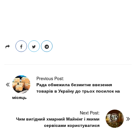
P
Previous Post:
Рада обмежила безмитне ввезення
o
товарів в Україну до трьох посилок на
s
місяць
t
N
Next Post:
a
Чим вигідний хмарний Майнінг і якими
v
сервісами користуватися
i
g