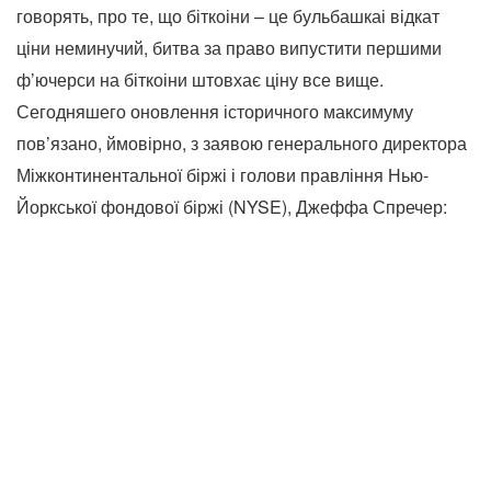
говорять, про те, що біткоіни – це бульбашкаі відкат
ціни неминучий, битва за право випустити першими
ф’ючерси на біткоіни штовхає ціну все вище.
Сегодняшего оновлення історичного максимуму
пов’язано, ймовірно, з заявою генерального директора
Міжконтинентальної біржі і голови правління Нью-
Йоркської фондової біржі (NYSE), Джеффа Спречер: