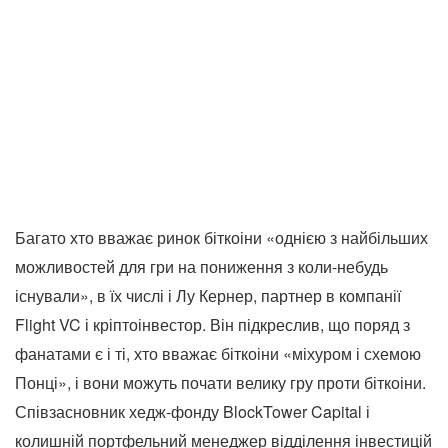
Багато хто вважає ринок біткоіни «однією з найбільших
можливостей для гри на пониження з коли-небудь
існували», в їх числі і Лу Кернер, партнер в компанії
Flight VC і кріптоінвестор. Він підкреслив, що поряд з
фанатами є і ті, хто вважає біткоіни «міхуром і схемою
Понці», і вони можуть почати велику гру проти біткоіни.
Співзасновник хедж-фонду BlockTower Capital і
колишній портфельний менеджер відділення інвестицій