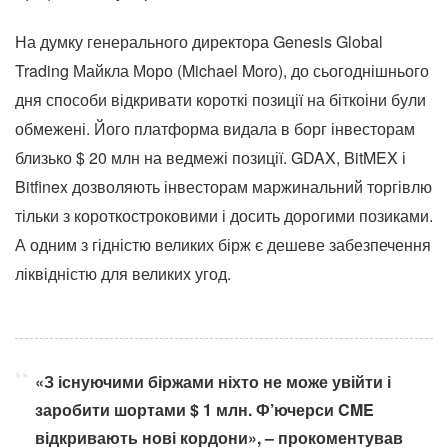
На думку генерального директора Genesis Global
Trading Майкла Моро (Michael Moro), до сьогоднішнього
дня способи відкривати короткі позиції на біткоіни були
обмежені. Його платформа видала в борг інвесторам
близько $ 20 млн на ведмежі позиції. GDAX, BitMEX і
Bitfinex дозволяють інвесторам маржинальний торгівлю
тільки з короткостроковими і досить дорогими позиками.
А одним з гідністю великих бірж є дешеве забезпечення
ліквідністю для великих угод.
«З існуючими біржами ніхто не може увійти і
заробити шортами $ 1 млн. Ф’ючерси CME
відкривають нові кордони», – прокоментував