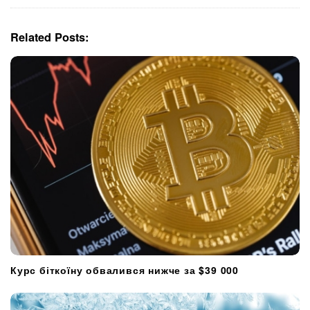
a
t
Related Posts:
i
o
n
Курс біткоїну обвалився нижче за $39 000