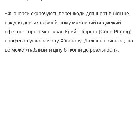
«Ф’ючерси скорочують перешкоди для шортів більше,
ніж для довгих позицій, тому можливий ведмежий
ефект», – прокоментував Крейг Пірронг (Craig Pirrong),
професор університету Х’юстону. Далі він пояснює, що
це може «наблизити ціну біткоіни до реальності».