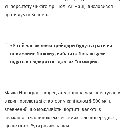
Університету Чикаго Арі Пол (Ari Paul), висловився
проти думки Кернера:
«У той час як деякі трейдери будуть грати на
пониження біткоіну, набагато більші суми
підуть на відкриття” довгих “позицій».
Майкл Новограц, творець хедж-фонд для інвестування
в криптовалюта зі стартовим капіталом $ 500 млн,
впевнений, що можливість шортити валюти є
«важливою частиною екосистеми», але попереджає,
що це може бути ризикованим.