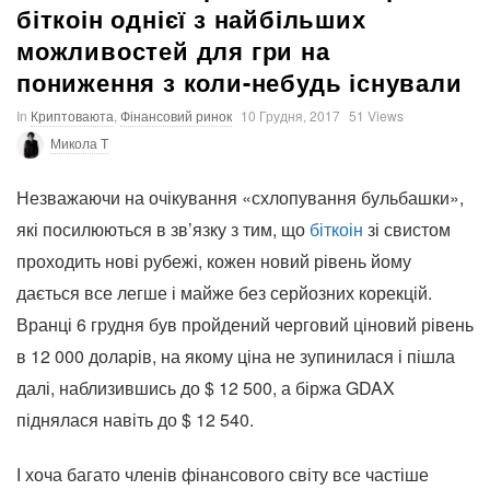
біткоін однієї з найбільших
можливостей для гри на
пониження з коли-небудь існували
In
Криптоваюта
,
Фінансовий ринок
10 Грудня, 2017
51 Views
Микола T
Незважаючи на очікування «схлопування бульбашки»,
які посилюються в зв’язку з тим, що
біткоін
зі свистом
проходить нові рубежі, кожен новий рівень йому
дається все легше і майже без серйозних корекцій.
Вранці 6 грудня був пройдений черговий ціновий рівень
в 12 000 доларів, на якому ціна не зупинилася і пішла
далі, наблизившись до $ 12 500, а біржа GDAX
піднялася навіть до $ 12 540.
І хоча багато членів фінансового світу все частіше