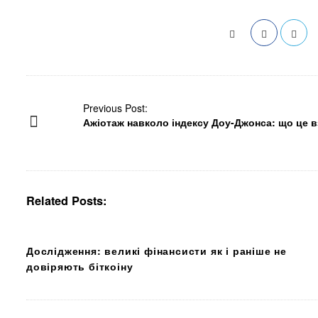
P
Previous Post:
Ажіотаж навколо індексу Доу-Джонса: що це вз
o
s
t
N
a
Related Posts:
v
i
g
Дослідження: великі фінансисти як і раніше не
a
довіряють біткоіну
t
i
o