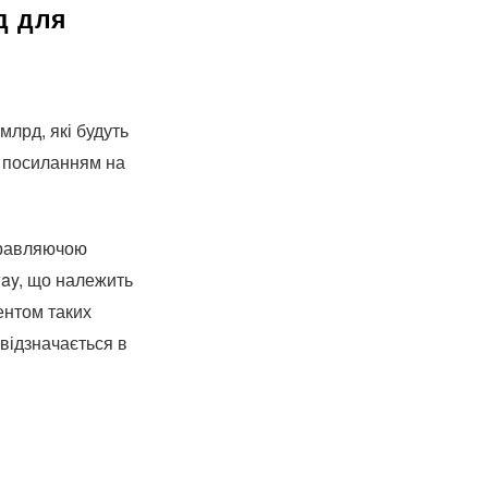
д для
млрд, які будуть
з посиланням на
правляючою
way, що належить
ентом таких
 відзначається в