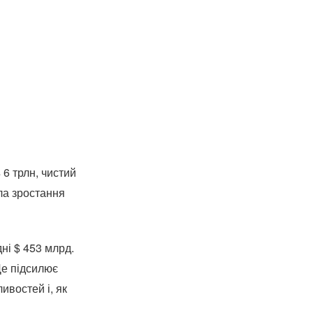
6 трлн, чистий
ла зростання
ні $ 453 млрд.
Це підсилює
ивостей і, як