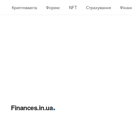
Криптоваюта
Форекс
NFT
Страхування
Фінан
.
Finances.in.ua