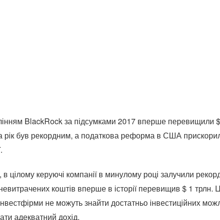
лінням BlackRock за підсумками 2017 вперше перевищили $ 
а рік був рекордним, а податкова реформа в США прискори
.
 в цілому керуючі компанії в минулому році залучили рекорд
невитрачених коштів вперше в історії перевищив $ 1 трлн. 
нвестфірми не можуть знайти достатньо інвестиційних можл
вати адекватний дохід.