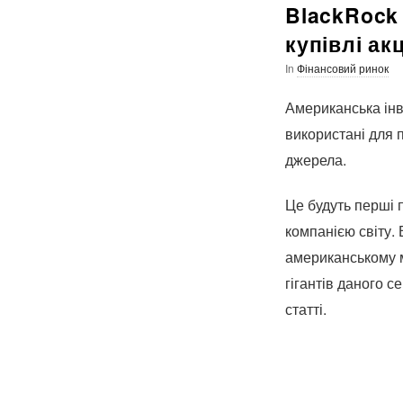
BlackRock 
купівлі ак
In
Фінансовий ринок
Американська інв
використані для 
джерела.
Це будуть перші 
компанією світу. 
американському м
гігантів даного с
статті.