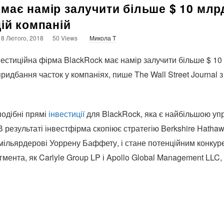
має намір залучити більше $ 10 млр
цій компаній
8 Лютого, 2018
50 Views
Микола T
естиційна фірма BlackRock має намір залучити більше $ 10 
придбання часток у компаніях, пише The Wall Street Journal 
подібні прямі
інвестиції
для BlackRock, яка є найбільшою у
В результаті інвестфірма скопіює стратегію Berkshire Hatha
ільярдерові Уоррену Баффету, і стане потенційним конкур
егмента, як Carlyle Group LP і Apollo Global Management LLC,