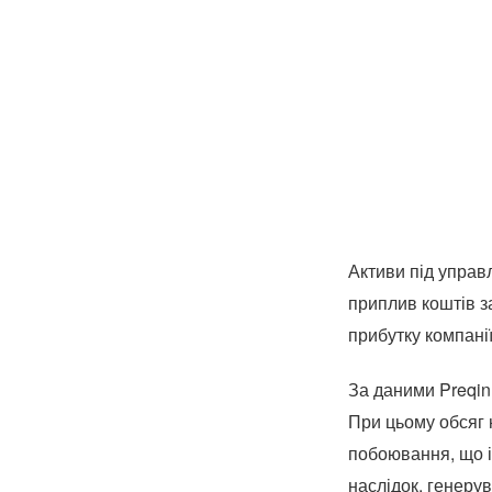
Активи під управ
приплив коштів з
прибутку компанії
За даними Preqin,
При цьому обсяг 
побоювання, що і
наслідок, генеру