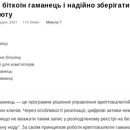
 біткоїн гаманець і надійно зберігати
юту
удня, 2021
110 Views
Микола T
анці
ня біткоїну
і для комп’ютерів
аманець
гаманці
манець — це програмне рішення управління криптовалютой
тих ключів. Через особливості реалізації, цифрові активи не
кщо не вважати таким запис у розподіленому реєстрі на без
вну ноду”. За своїм принципом роботи криптовалютні гаман