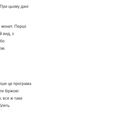
 При цьому дані
 монет. Перші
й вид, з
або
ом.
тіше це програма
ти біржові
, все ж таки
облять