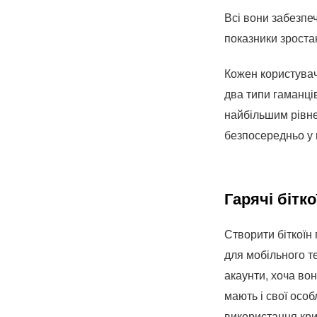
Всі вони забезпеч
показники зроста
Кожен користувач
два типи гаманців
найбільшим рівне
безпосередньо у 
Гарячі бітко
Створити біткоїн
для мобільного т
акаунти, хоча во
мають і свої особ
використання кр