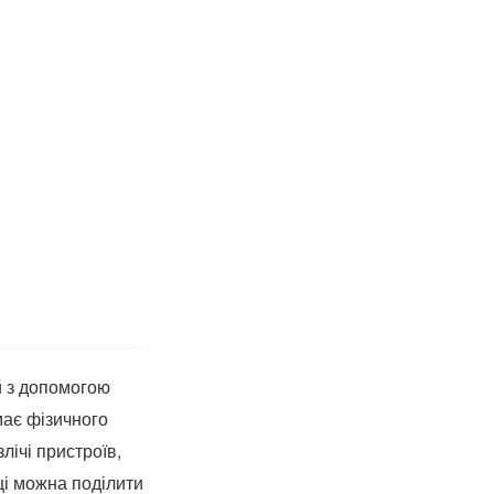
 з допомогою
має фізичного
лічі пристроїв,
ці можна поділити