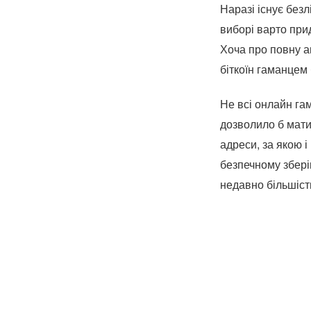
Наразі існує без
виборі варто прид
Хоча про повну а
біткоїн гаманцем
Не всі онлайн га
дозволило б мати
адреси, за якою і
безпечному збері
недавно більшіст