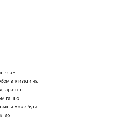
ише сам
собом впливати на
д гарячого
уміти, що
омісія може бути
жі до