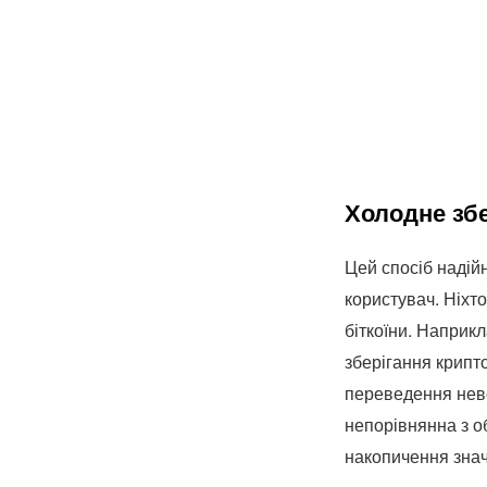
Холодне збе
Цей спосіб надій
користувач. Ніхт
біткоїни. Наприк
зберігання крипт
переведення неве
непорівнянна з о
накопичення зна