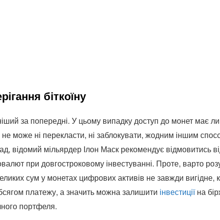
рігання біткоїну
ніший за попередні. У цьому випадку доступ до монет має л
о не може ні перекласти, ні заблокувати, жодним іншим спо
лад, відомий мільярдер Ілон Маск рекомендує відмовитись ві
овалют при довгостроковому інвестуванні. Проте, варто роз
ликих сум у монетах цифрових активів не завжди вигідне, к
бсягом платежу, а значить можна залишити
інвестиції
на бір
чного портфеля.