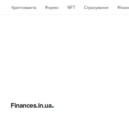
Криптоваюта
Форекс
NFT
Страхування
Фінан
.
Finances.in.ua