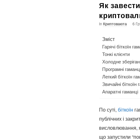
Як завести
криптовал
In
Криптоваюта
6 Гр
Зміст
Гарячі біткоїн гам
Тонкі клієнти
Холодне зберіган
Програмні гаманц
Легкий біткоїн г
Звичайні біткоїн 
Апаратні гаманці
По суті,
біткоїн
га
публічних і закри
висловлювання, я
що запустили “по