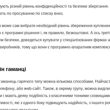
ують різний рівень конфіденційності та безпеки зберігання.
ють по просуванню по списку вниз.
 може сам вибрати необхідний рівень збереження куплених
 є програмні рішення і, як правило, безкоштовні. А ось треті
м безпеки, доведеться купувати у спеціалізованих фірмах 
виробників, тому що вони є програмно-апаратним комплекс
їн гаманці
 гаманець гарячого типу можна кількома способами. Найчас
елефону, або web-сайт. Також, в окрему групу, можна виділи
ни і мають деяку подібність з класичними тонкими сховищами
ливості, які з одного боку підвищують надійність, з іншого р
иптовалют зручнішим.