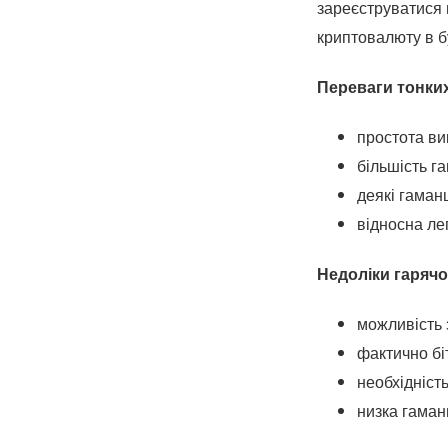
зареєструватися 
криптовалюту в бу
Переваги тонких
простота ви
більшість г
деякі гаман
відносна ле
Недоліки гарячог
можливість 
фактично бі
необхідніст
низка гаман