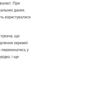
овалют. При
нальних даних.
сть користуватися
стувача, що
ділення окремої
но переконатись у
рідко, і ще