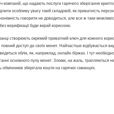
ліч компаній, що надають послуги гарячого зберігання крипт
ілити особливу увагу такій складовій, як приватність персо
нонімність говорити не доводиться, але все ж таки можливі
 без верифікації буде вкрай корисною.
манці створюють окремий приватний ключ для кожного кори
 повний доступ до своїх монет. Найчастіше відбувається ви
 ведеться облік, як, наприклад, онлайн біржах. І тут необхід
ганні основного пулу монет. Зломи, на жаль, трапляються не
ь обмінників зберігала кошти на гарячих гаманцях.