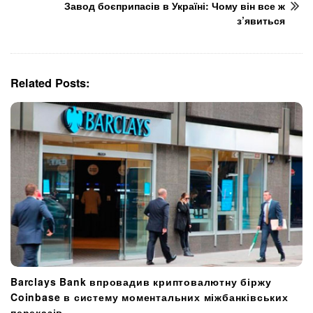
N
Завод боєприпасів в Україні: Чому він все ж
з’явиться
a
v
i
g
Related Posts:
a
t
i
o
n
Barclays Bank впровадив криптовалютну біржу
Coinbase в систему моментальних міжбанківських
переказів