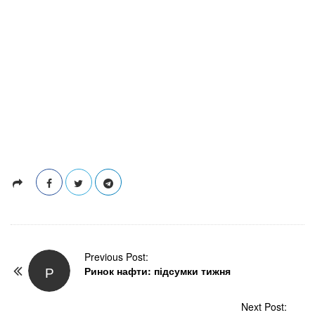
P
Previous Post:
Р
Ринок нафти: підсумки тижня
o
s
t
Next Post: