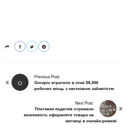
P
Previous Post:
О
Онтаріо втратило в січні 59,300
o
робочих місць з частковою зайнятістю
s
t
N
Next Post:
Платники податків отримали
a
можливість оформляти товари на
v
митниці в онлайн-режимі
i