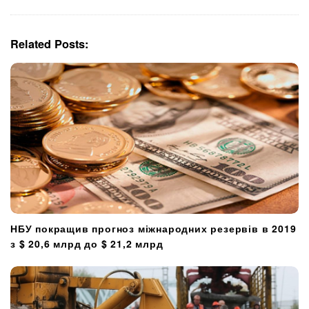
g
a
t
Related Posts:
i
o
n
НБУ покращив прогноз міжнародних резервів в 2019
з $ 20,6 млрд до $ 21,2 млрд