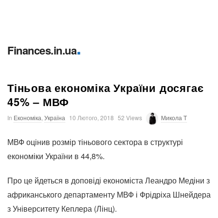
.
Finances.in.ua
Тіньова економіка України досягає
45% – МВФ
In
Економіка
,
Україна
10 Лютого, 2018
52 Views
Микола T
МВФ оцінив розмір тіньового сектора в структурі
економіки України в 44,8%.
Про це йдеться в доповіді економіста Леандро Медіни з
африканського департаменту МВФ і Фрідріха Шнейдера
з Університету Кеплера (Лінц).