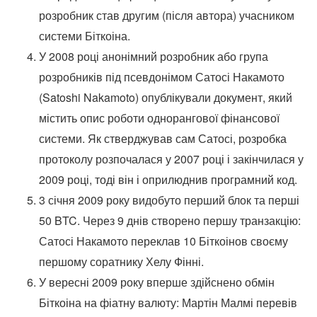
розробник став другим (після автора) учасником
системи Біткоіна.
У 2008 році анонімний розробник або група
розробників під псевдонімом Сатосі Накамото
(Satoshi Nakamoto) опублікували документ, який
містить опис роботи однорангової фінансової
системи. Як стверджував сам Сатосі, розробка
протоколу розпочалася у 2007 році і закінчилася у
2009 році, тоді він і оприлюднив програмний код.
3 січня 2009 року видобуто перший блок та перші
50 BTC. Через 9 днів створено першу транзакцію:
Сатосі Накамото переклав 10 Біткоінов своєму
першому соратнику Хелу Фінні.
У вересні 2009 року вперше здійснено обмін
Біткоіна на фіатну валюту: Мартін Малмі перевів