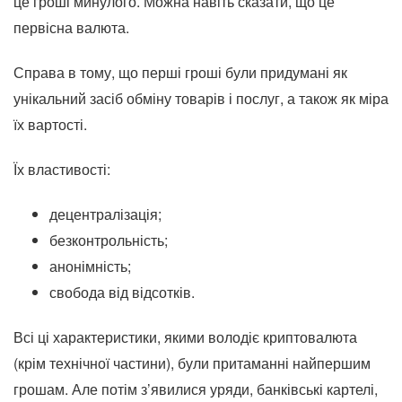
це гроші минулого. Можна навіть сказати, що це
первісна валюта.
Справа в тому, що перші гроші були придумані як
унікальний засіб обміну товарів і послуг, а також як міра
їх вартості.
Їх властивості:
децентралізація;
безконтрольність;
анонімність;
свобода від відсотків.
Всі ці характеристики, якими володіє криптовалюта
(крім технічної частини), були притаманні найпершим
грошам. Але потім з’явилися уряди, банківські картелі,