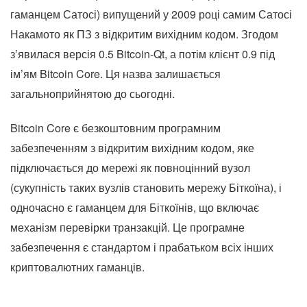
гаманцем Сатосі) випущений у 2009 році самим Сатосі
Накамото як ПЗ з відкритим вихідним кодом. Згодом
з’явилася версія 0.5 Bitcoin-Qt, а потім клієнт 0.9 під
ім’ям Bitcoin Core. Ця назва залишається
загальноприйнятою до сьогодні.
Bitcoin Core є безкоштовним програмним
забезпеченням з відкритим вихідним кодом, яке
підключається до мережі як повноцінний вузол
(сукупність таких вузлів становить мережу Біткоїна), і
одночасно є гаманцем для Біткоїнів, що включає
механізм перевірки транзакцій. Це програмне
забезпечення є стандартом і прабатьком всіх інших
криптовалютних гаманців.