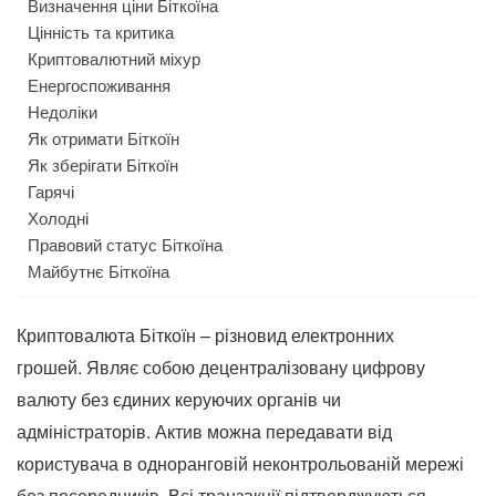
Визначення ціни Біткоїна
Цінність та критика
Криптовалютний міхур
Енергоспоживання
Недоліки
Як отримати Біткоїн
Як зберігати Біткоїн
Гарячі
Холодні
Правовий статус Біткоїна
Майбутнє Біткоїна
Криптовалюта Біткоїн – різновид електронних
грошей. Являє собою децентралізовану цифрову
валюту без єдиних керуючих органів чи
адміністраторів. Актив можна передавати від
користувача в одноранговій неконтрольованій мережі
без посередників. Всі транзакції підтверджуються