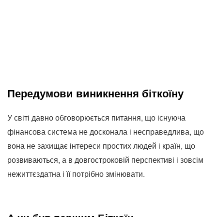
Передумови виникнення біткоїну
У світі давно обговорюється питання, що існуюча
фінансова система не досконала і несправедлива, що
вона не захищає інтереси простих людей і країн, що
розвиваються, а в довгостроковій перспективі і зовсім
нежиттєздатна і її потрібно змінювати.
А чи був першим Біткоїн