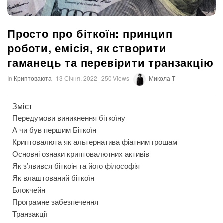
Просто про біткоїн: принцип
роботи, емісія, як створити
гаманець та перевірити транзакцію
In
Криптоваюта
13 Січня, 2022
250 Views
Микола T
Зміст
Передумови виникнення біткоїну
А чи був першим Біткоїн
Криптовалюта як альтернатива фіатним грошам
Основні ознаки криптовалютних активів
Як з’явився біткоін та його філософія
Як влаштований біткоїн
Блокчейн
Програмне забезпечення
Транзакції