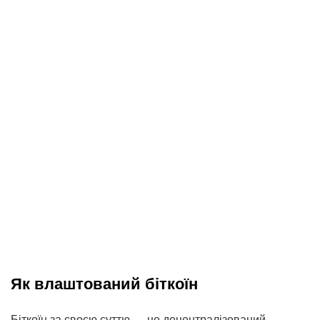
Як влаштований біткоїн
Біткоїн за своєю суттю — це децентралізований