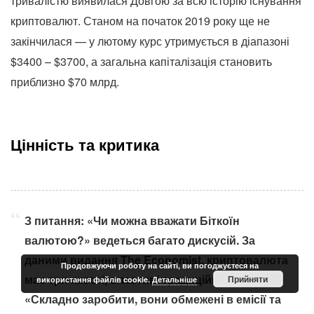
тривалістю виявилася Довгою за всю історію існування
криптовалют. Станом на початок 2019 року ще не
закінчилася — у лютому курс утримується в діапазоні
$3400 – $3700, а загальна капіталізація становить
приблизно $70 млрд.
Цінність та критика
З питання: «Чи можна вважати Біткоїн
валютою?» ведеться багато дискусій. За
даними видання The Economist, криптовалюта
Продовжуючи роботу на сайті, ви погоджуєтеся на
має три якості, властиві традиційним грошам:
Прийняти
використання файлів cookie.
Детальніше
«Складно заробити, вони обмежені в емісії та