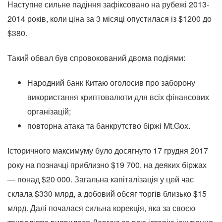
Наступне сильне падіння зафіксовано на рубежі 2013-
2014 років, коли ціна за 3 місяці опустилася із $1200 до
$380.
Такий обвал був спровокований двома подіями:
Народний банк Китаю оголосив про заборону
використання криптовалюти для всіх фінансових
організацій;
повторна атака та банкрутство біржі Mt.Gox.
Історичного максимуму було досягнуто 17 грудня 2017
року на позначці приблизно $19 700, на деяких біржах
— понад $20 000. Загальна капіталізація у цей час
склала $330 млрд, а добовий обсяг торгів близько $15
млрд. Далі почалася сильна корекція, яка за своєю