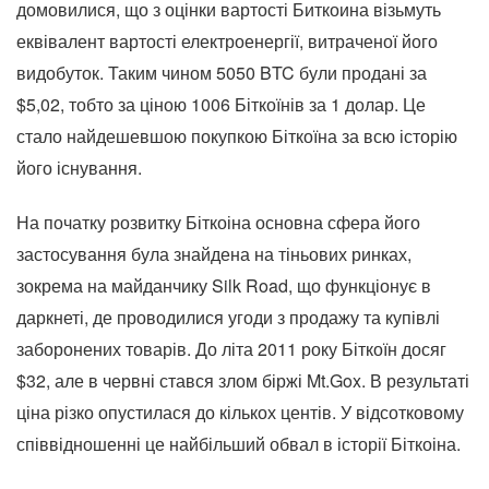
домовилися, що з оцінки вартості Биткоина візьмуть
еквівалент вартості електроенергії, витраченої його
видобуток. Таким чином 5050 BTC були продані за
$5,02, тобто за ціною 1006 Біткоїнів за 1 долар. Це
стало найдешевшою покупкою Біткоїна за всю історію
його існування.
На початку розвитку Біткоіна основна сфера його
застосування була знайдена на тіньових ринках,
зокрема на майданчику Silk Road, що функціонує в
даркнеті, де проводилися угоди з продажу та купівлі
заборонених товарів. До літа 2011 року Біткоїн досяг
$32, але в червні стався злом біржі Mt.Gox. В результаті
ціна різко опустилася до кількох центів. У відсотковому
співвідношенні це найбільший обвал в історії Біткоіна.