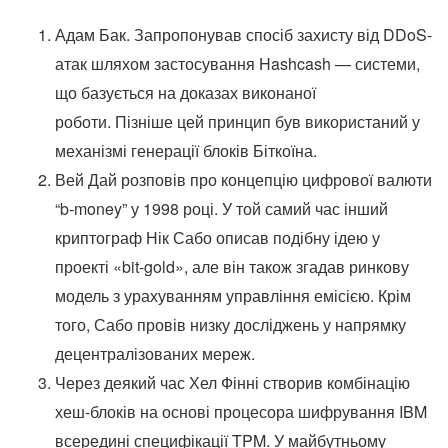
Адам Бак. Запропонував спосіб захисту від DDoS-
атак шляхом застосування Hashcash — системи,
що базується на доказах виконаної
роботи. Пізніше цей принцип був використаний у
механізмі генерації блоків Біткоїна.
Вей Дай розповів про концепцію цифрової валюти
“b-money” у 1998 році. У той самий час інший
криптограф Нік Сабо описав подібну ідею у
проекті «bit-gold», але він також згадав ринкову
модель з урахуванням управління емісією. Крім
того, Сабо провів низку досліджень у напрямку
децентралізованих мереж.
Через деякий час Хел Фінні створив комбінацію
хеш-блоків на основі процесора шифрування IBM
всередині специфікації TPM. У майбутньому