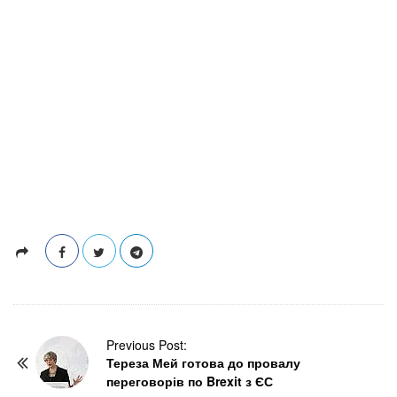
P
Previous Post:
Тереза Мей готова до провалу
o
переговорів по Brexit з ЄС
s