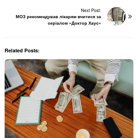
t
N
Next Post:
МОЗ рекомендував лікарям вчитися за
a
серіалом «Доктор Хаус»
v
i
g
a
Related Posts:
t
i
o
n