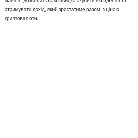
майнінг дозволить вам швидко окупити вкладення та
отримувати дохід, який зростатиме разом із ціною
криптовалюти.