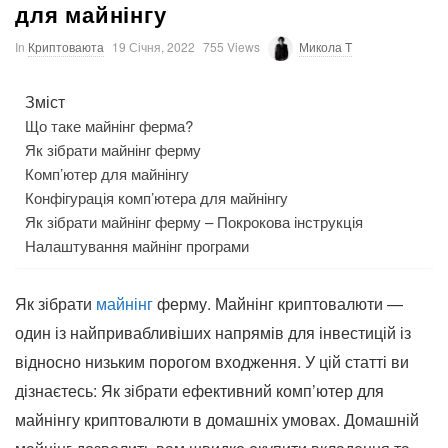
для майнінгу
In
Криптоваюта
19 Січня, 2022
755 Views
Микола T
Зміст
Що таке майнінг ферма?
Як зібрати майнінг ферму
Комп’ютер для майнінгу
Конфігурація комп’ютера для майнінгу
Як зібрати майнінг ферму – Покрокова інструкція
Налаштування майнінг програми
Як зібрати
майнінг
ферму. Майнінг криптовалюти —
один із найпривабливіших напрямів для інвестицій із
відносно низьким порогом входження. У цій статті ви
дізнаєтесь: Як зібрати ефективний комп’ютер для
майнінгу криптовалюти в домашніх умовах. Домашній