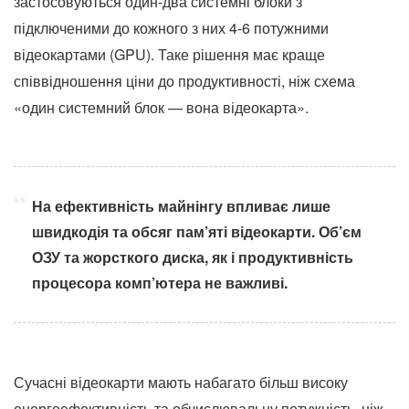
застосовуються один-два системні блоки з
підключеними до кожного з них 4-6 потужними
відеокартами (GPU). Таке рішення має краще
співвідношення ціни до продуктивності, ніж схема
«один системний блок — вона відеокарта».
На ефективність майнінгу впливає лише
швидкодія та обсяг пам’яті відеокарти. Об’єм
ОЗУ та жорсткого диска, як і продуктивність
процесора комп’ютера не важливі.
Сучасні відеокарти мають набагато більш високу
енергоефективність та обчислювальну потужність, ніж