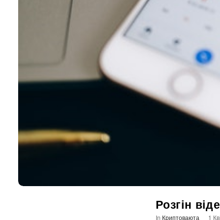
Розгін від
In
Криптоваюта
1 Кв