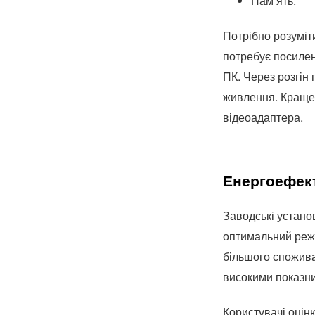
Пам’ять.
Потрібно розуміт
потребує посиле
ПК. Через розгін
живлення. Краще 
відеоадаптера.
Енергоефект
Заводські устано
оптимальний режи
більшого спожива
високими показни
Користувачі оцін