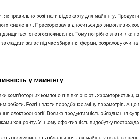
и, як правильно розігнати відеокарту для майнінгу. Продук
ного живлення. Прискорювач відноситься до вимогливих ко
 підвищиться енергоспоживання. Тому потрібно знати, яка по
закладати запас під час збирання ферми, розраховуючи на
ивність у майнінгу
вки комп’ютерних компонентів включають характеристики, 
м роботи. Розгін плати передбачає зміну параметрів. А це 
ння електроенергії. Велика продуктивність обладнання су
ками хешрейту. У цьому ефективність видобутку постражда
юють продуктивність обладнання для майнінгу по відношенн