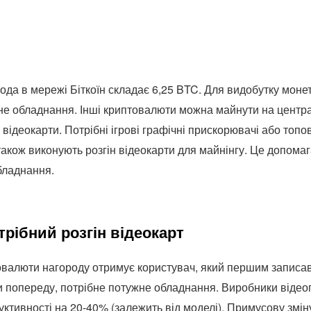
рода в мережі Біткоїн складає 6,25 BTC. Для видобутку моне
не обладнання. Інші криптовалюти можна майнути на центр
відеокарти. Потрібні ігрові графічні прискорювачі або топов
також виконують розгін відеокарти для майнінгу. Це допома
бладнання.
трібний розгін відеокарт
овалюти нагороду отримує користувач, який першим записав
 попереду, потрібне потужне обладнання. Виробники відео
ктивності на 20-40% (залежить від моделі). Примусову змін