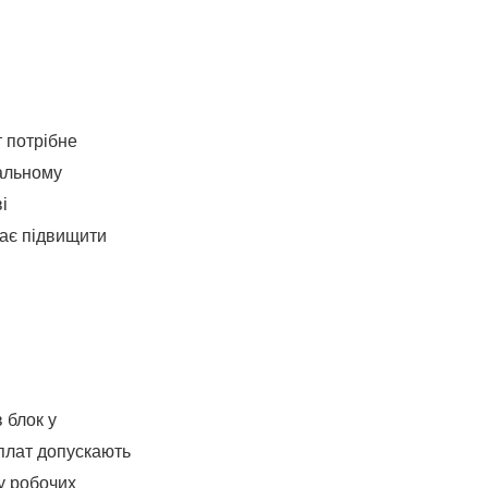
т потрібне
альному
і
гає підвищити
 блок у
плат допускають
у робочих