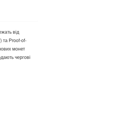
ежать від
та Proof-of-
нових монет
одають чергові