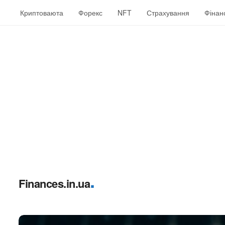
Криптоваюта
Форекс
NFT
Страхування
Фінан
.
Finances.in.ua