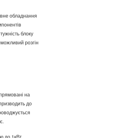
тивне обладнання
мпонентів
тужність блоку
 можливий розгін
спрямовані на
призводить до
проводжується
є.
ю до 1кВт