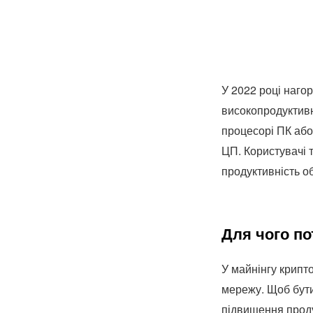
У 2022 році наго
високопродуктив
процесорі ПК або 
ЦП. Користувачі 
продуктивність о
Для чого по
У майнінгу крипт
мережу. Щоб бути
підвищення проду