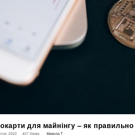
еокарти для майнінгу – як правильно
ітня, 2022
407 Views
Микола T