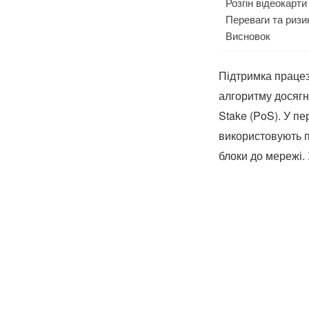
Розгін відеокарти
Переваги та ризик
Висновок
Підтримка працез
алгоритму досягне
Stake (PoS). У п
використовують п
блоки до мережі.