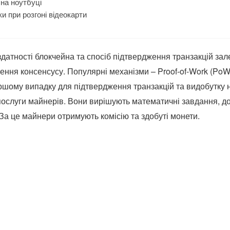
 на ноутбуці
и при розгоні відеокарти
датності блокчейна та спосіб підтвердження транзакцій зал
ння консенсусу. Популярні механізми – Proof-of-Work (PoW) 
ершому випадку для підтвердження транзакцій та видобутку 
ослуги майнерів. Вони вирішують математичні завдання, д
 За це майнери отримують комісію та здобуті монети.