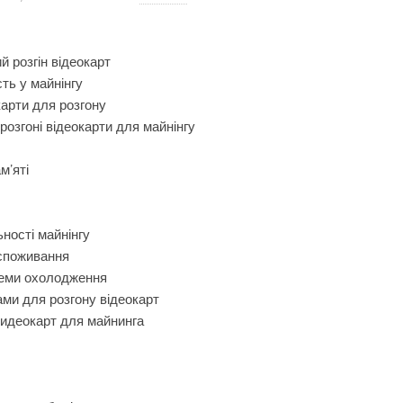
й розгін відеокарт
ть у майнінгу
арти для розгону
розгоні відеокарти для майнінгу
м’яті
ьності майнінгу
споживання
теми охолодження
ами для розгону відеокарт
видеокарт для майнинга