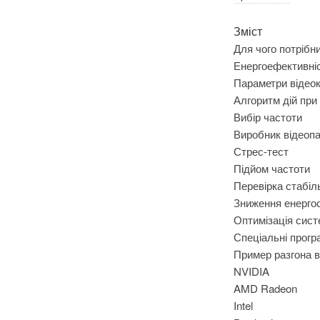
Зміст
Для чого потрібни
Енергоефективніс
Параметри відеок
Алгоритм дій при 
Вибір частоти
Виробник відеопа
Стрес-тест
Підйом частоти
Перевірка стабіл
Зниження енерго
Оптимізація сис
Спеціальні прогр
Пример разгона 
NVIDIA
AMD Radeon
Intel