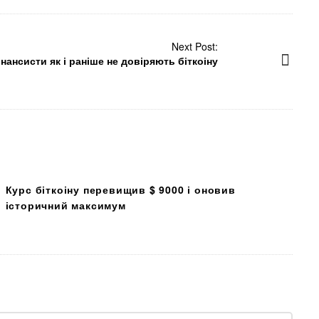
Next Post:
нансисти як і раніше не довіряють біткоіну
Курс біткоіну перевищив $ 9000 і оновив
історичний максимум