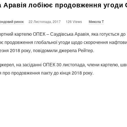
а Аравія лобіює продовження угоди 
ондовий ринок
22 Листопада, 2017
126 Views
Микола T
ртний картелю ОПЕК – Саудівська Аравія, яка готується до
іює продовження глобальної угоди щодо скорочення нафтови
резня 2018 року, повідомили джерела Рейтер.
джерел, на засіданні ОПЕК 30 листопада, члени картелю, шв
 про продовження пакту до кінця 2018 року.