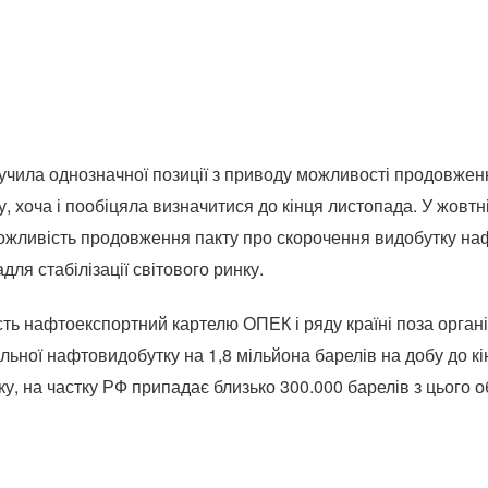
вучила однозначної позиції з приводу можливості продовже
у, хоча і пообіцяла визначитися до кінця листопада. У жовт
ожливість продовження пакту про скорочення видобутку на
адля стабілізації світового ринку.
ть нафтоекспортний картелю ОПЕК і ряду країні поза органі
ьної нафтовидобутку на 1,8 мільйона барелів на добу до к
у, на частку РФ припадає близько 300.000 барелів з цього о