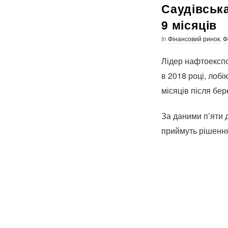
Саудівськ
9 місяців
In
Фінансовий ринок
,
Ф
Лідер нафтоекспо
в 2018 році, лоб
місяців після бе
За даними п’яти 
приймуть рішення