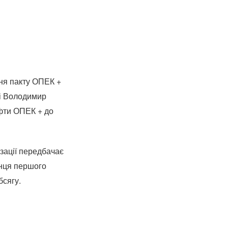
ння пакту ОПЕК +
ні Володимир
фти ОПЕК + до
зації передбачає
інця першого
бсягу.