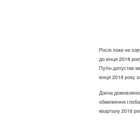
Росія поки не оз
до кінця 2018 рок
Путін допустив м
кінця 2018 року з
Діюча домовленіс
обмеження глобал
кварталу 2018 рок