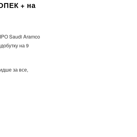
ОПЕК + на
 IPO Saudi Aramco
добутку на 9
идше за все,