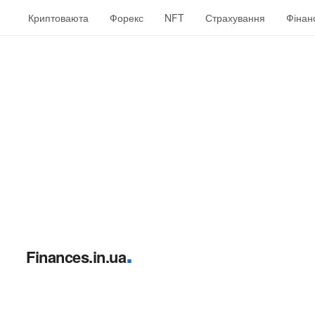
Криптоваюта
Форекс
NFT
Страхування
Фінан
.
Finances.in.ua