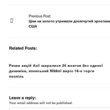
P
Previous Post:
Ціни на золото утримали досягнутий зростання
o
США
s
t
N
a
Related Posts:
v
i
g
Ринки акцій Азії закрилися 24 жовтня без єдиної
a
динаміки, японський Nikkei виріс 16-е торги
t
поспіль
i
o
n
Leave a reply:
Your email address will not be published.