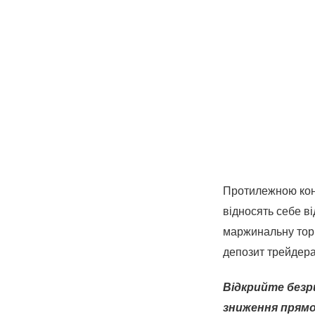
Протилежною конц
відносять себе ві
маржинальну торг
депозит трейдера
Відкрийте безр
зниження прямо