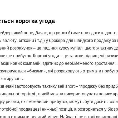
ться коротка угода
ейдер, який передбачає, що ринок йтиме вниз досить довго,
ну валюту, біткоїни і т.д.) у брокера для швидкого продажу з
ний розрахунок – це падіння курсу купівлі цього ж активу до
никне прибуток. Короткі угоди – це завжди підвищені ризик
 акції нових компаній, здатних до необмеженого зростання. 
куповуються «биками», які розраховують отримати прибуто
котирувань.
азвичай застосовують тактику sell short – “продажу без прид
инальної торгівлі , в якій можна використовувати велике кр
ку ризики, як і можливий прибуток, можуть бути досить вел
потрібної продавцеві нижньої позиції, а розгорнеться у бік з
можна отримати великий мінус. Найчастіше в такі ризиковані 