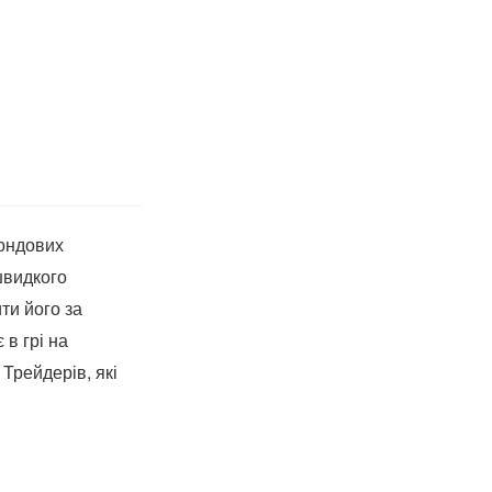
фондових
 швидкого
ти його за
 в грі на
Трейдерів, які