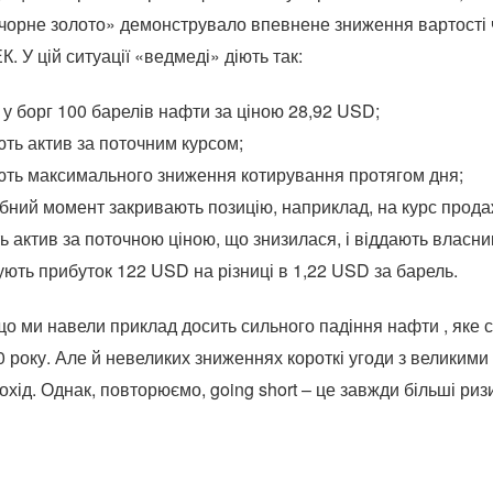
чорне золото» демонструвало впевнене зниження вартості 
К. У цій ситуації «ведмеді» діють так:
 у борг 100 барелів нафти за ціною 28,92 USD;
ть актив за поточним курсом;
ють максимального зниження котирування протягом дня;
ібний момент закривають позицію, наприклад, на курс прода
ь актив за поточною ціною, що знизилася, і віддають власни
ють прибуток 122 USD на різниці в 1,22 USD за барель.
що ми навели приклад досить сильного падіння нафти , яке с
0 року. Але й невеликих зниженнях короткі угоди з великими
охід. Однак, повторюємо, going short – це завжди більші риз