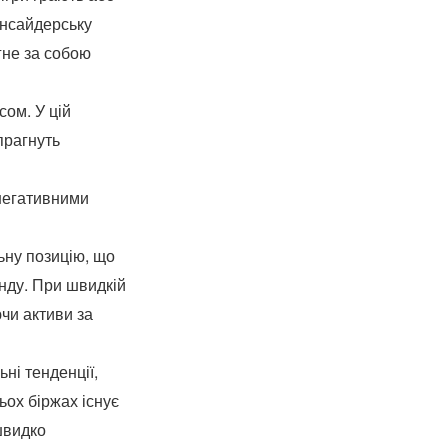
 інсайдерську
гне за собою
ом. У цій
прагнуть
негативними
ьну позицію, що
нду. При швидкій
чи активи за
ні тенденції,
ох біржах існує
 швидко