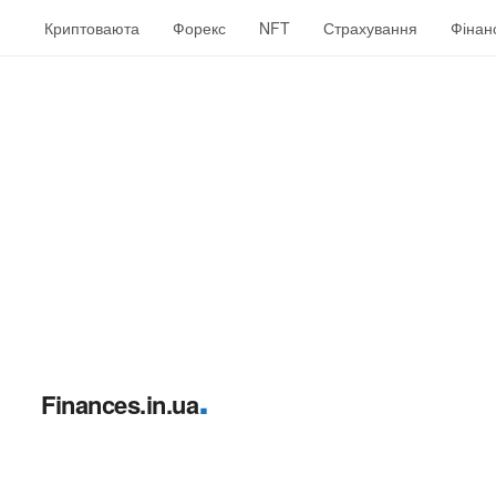
Криптоваюта
Форекс
NFT
Страхування
Фінан
.
Finances.in.ua