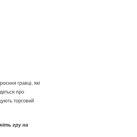
оєння гравці, які
йдеться про
щують торговий
ніть гру на