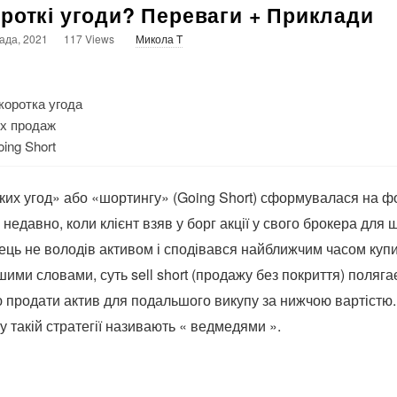
ороткі угоди? Переваги + Приклади
ада, 2021
117 Views
Микола T
коротка угода
их продаж
ing Short
ких угод» або «шортингу» (Going Short) сформувалася на 
недавно, коли клієнт взяв у борг акції у свого брокера для
ць не володів активом і сподівався найближчим часом купи
ими словами, суть sell short (продажу без покриття) полягає
 продати актив для подальшого викупу за нижчою вартістю. 
у такій стратегії називають « ведмедями ».