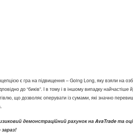
епцією є гра на підвищення – Going Long, яку взяли на озбр
дповідно до “биків”. І в тому і в іншому випадку найчастіше 
івлю, що дозволяє оперувати із сумами, які значно переви
.
изиковий демонстраційний рахунок на AvaTrade та оці
 зараз!