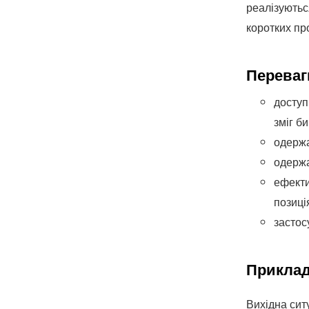
реалізуютьс
коротких пр
Переваг
доступ
зміг би
одержа
одержа
ефекти
позиці
застос
Приклад
Вихідна сит