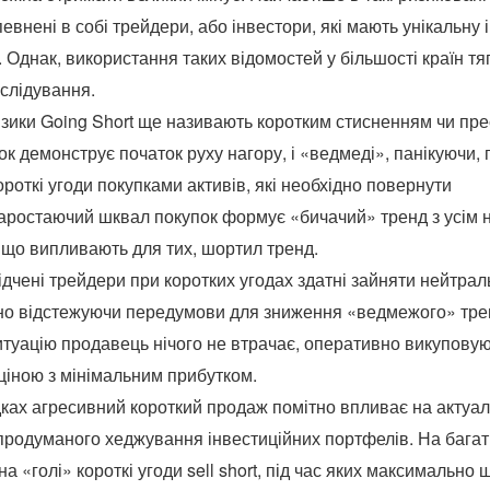
певнені в собі трейдери, або інвестори, які мають унікальну
 Однак, використання таких відомостей у більшості країн тя
слідування.
зики Going Short ще називають коротким стисненням чи прес
ок демонструє початок руху нагору, і «ведмеді», панікуючи, 
ороткі угоди покупками активів, які необхідно повернути
аростаючий шквал покупок формує «бичачий» тренд з усім 
 що випливають для тих, шортил тренд.
ідчені трейдери при коротких угодах здатні зайняти нейтрал
но відстежуючи передумови для зниження «ведмежого» тре
ситуацію продавець нічого не втрачає, оперативно викуповую
іною з мінімальним прибутком.
дках агресивний короткий продаж помітно впливає на актуаль
родуманого хеджування інвестиційних портфелів. На багать
а «голі» короткі угоди sell short, під час яких максимально