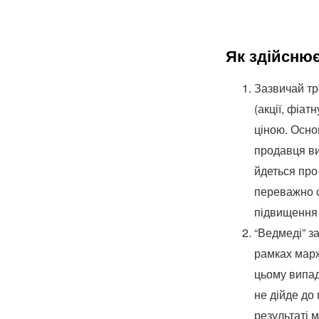
Як здійснює
Зазвичай тр
(акції, фіат
ціною. Основ
продавця ви
йдеться про
переважно с
підвищення 
“Ведмеді” з
рамках марж
цьому випад
не дійде до 
результаті 