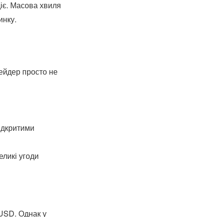
діє. Масова хвиля
инку.
рейдер просто не
ідкритими
еликі угоди
 USD. Однак у