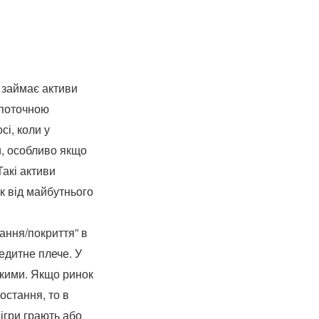
 займає активи
а поточною
сі, коли у
и, особливо якщо
Такі активи
к від майбутнього
бання/покриття” в
едитне плече. У
икими. Якщо ринок
ростання, то в
ігри грають або