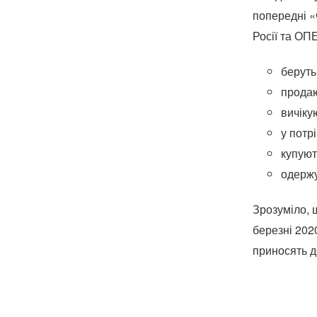
попередні «
Росії та ОПЕ
беруть
продаю
вичіку
у потр
купуют
одержу
Зрозуміло, 
березні 202
приносять д