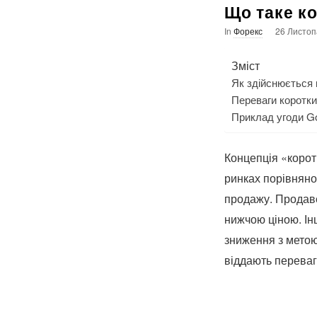
Що таке к
In
Форекс
26 Листоп
Зміст
Як здійснюється 
Переваги коротк
Приклад угоди Go
Концепція «корот
ринках порівняно 
продажу. Продаве
нижчою ціною. Інш
зниження з метою
віддають переваг