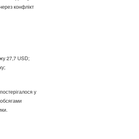
через конфлікт
жу 27,7 USD;
ку;
постерігалося у
 обсягами
ики.