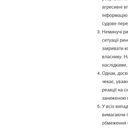
агресивні в
інформацію.
судове пере
Неминучі ри
ситуації рин
закривати к
власнику. Н
наслідками,
Однак, досв
чекає, уваж
реакції на 
заниженою ц
У всіх випа
вимагаючи п
обмеження н