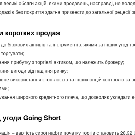
я великі обсяги акцій, якими продавець, насправді, не воло
одажів без покриття здатна призвести до загальної рецесії р
и коротких продаж
 до біржових активів та інструментів, якими за інших угод т
 торгувати;
ння прибутку з торгівлі активом, що належить брокеру;
ння вигоди від падіння ринку;
вне використання стоп-лоссів та інших опцій контролю за в
ями;
ування широкого кредитного плеча, що дозволяє укладати в
 угоди Going Short
уація – вартість сирої нафти початку торгів становить 28,92