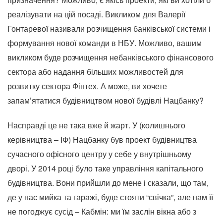
реалізувати на цій посаді. Викликом для Валерії
Гонтаревої називали розчищення банківської системи і
формування нової команди в НБУ. Можливо, вашим
викликом буде розчищення небанківського фінансового
сектора або надання більших можливостей для
розвитку сектора Фінтех. А може, ви хочете
запам’ятатися будівництвом нової будівлі Нацбанку?
Насправді це не така вже й жарт. У (колишнього
керівництва – ІФ) Нацбанку був проект будівництва
сучасного офісного центру у себе у внутрішньому
дворі. У 2014 році було таке управління капітального
будівництва. Вони прийшли до мене і сказали, що там,
де у нас мийка та гаражі, буде стояти “свічка”, але нам її
не погоджує сусід – Кабмін: ми їм заслін вікна або з