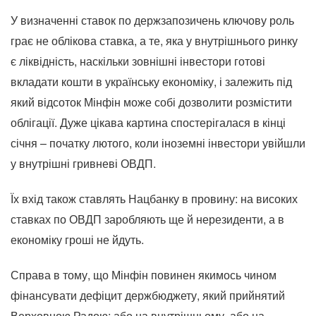
У визначенні ставок по держзапозичень ключову роль
грає не облікова ставка, а те, яка у внутрішнього ринку
є ліквідність, наскільки зовнішні інвестори готові
вкладати кошти в українську економіку, і залежить під
який відсоток Мінфін може собі дозволити розмістити
облігації. Дуже цікава картина спостерігалася в кінці
січня – початку лютого, коли іноземні інвестори увійшли
у внутрішні гривневі ОВДП.
Їх вхід також ставлять Нацбанку в провину: на високих
ставках по ОВДП заробляють ще й нерезиденти, а в
економіку гроші не йдуть.
Справа в тому, що Мінфін повинен якимось чином
фінансувати дефіцит держбюджету, який прийнятий
Верховною Радою: або на внутрішньому, або на