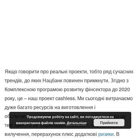
Якщо говорити про реальні проекти, тобто ряд сучасних
трендів, до яких Нацбанк повинен примкнути. Згідно з
Комплексною програмою розвитку фінсектора до 2020
року, це – наш проект cashless. Ми сьогодні витрачаємо
дуже багато ресурсів на виготовлення і
обслуговування готівки. Для банківського сектора це
Продовжуючи роботу на сайті, ви погоджуєтеся на
Прийняти
використання файлів cookie.
Детальніше
теж заняття не з приємних: інкасація, перевезення,
вилучення, перерахунок плюс додаткові
ризики
. В