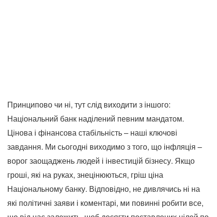
Принципово чи ні, тут слід виходити з іншого:
Національний банк наділений певним мандатом.
Цінова і фінансова стабільність – наші ключові
завдання. Ми сьогодні виходимо з того, що інфляція –
ворог заощаджень людей і інвестицій бізнесу. Якщо
гроші, які на руках, знецінюються, гріш ціна
Національному банку. Відповідно, не дивлячись ні на
які політичні заяви і коментарі, ми повинні робити все,
що від нас залежить, щоб досягти поставлених цілей по