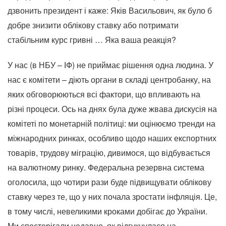
дзвонить президент і каже: Яків Васильович, як було б
добре знизити облікову ставку або потримати
стабільним курс гривні … Яка ваша реакція?
У нас (в НБУ – ІФ) не приймає рішення одна людина. У
нас є комітети – діють органи в складі центробанку, на
яких обговорюються всі фактори, що впливають на
різні процеси. Ось на днях була дуже жвава дискусія на
комітеті по монетарній політиці: ми оцінюємо тренди на
міжнародних ринках, особливо щодо наших експортних
товарів, трудову міграцію, дивимося, що відбувається
на валютному ринку. Федеральна резервна система
оголосила, що чотири рази буде підвищувати облікову
ставку через те, що у них почала зростати інфляція. Це,
в тому числі, невеликими кроками добігає до України.
Ми спостерігали недавно, як відгукнулася на