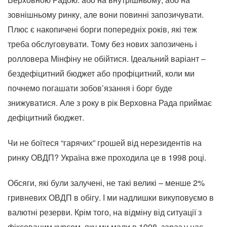
зовнішньому ринку, але вони повинні запозичувати.
Плюс є накопичені борги попередніх років, які теж
треба обслуговувати. Тому без нових запозичень і
ролловера Мінфіну не обійтися. Ідеальний варіант –
бездефіцитний бюджет або профіцитний, коли ми
почнемо погашати зобов’язання і борг буде
знижуватися. Але з року в рік Верховна Рада приймає
дефіцитний бюджет.
Чи не боїтеся “гарячих” грошей від нерезидентів на
ринку ОВДП? Україна вже проходила це в 1998 році.
Обсяги, які були залучені, не такі великі – менше 2%
гривневих ОВДП в обігу. І ми надлишки викуповуємо в
валютні резерви. Крім того, на відміну від ситуації з
фіксованим курсом, яку ми мали в 1998, зараз у нас