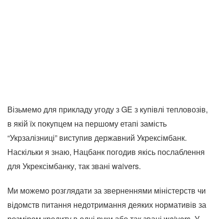
Візьмемо для прикладу угоду з GE з купівлі тепловозів,
в якій їх покупцем на першому етапі замість
“Укрзалізниці” виступив державний Укрексімбанк.
Наскільки я знаю, Нацбанк погодив якісь послаблення
для Укрексімбанку, так звані waivers.
Ми можемо розглядати за зверненнями міністерств чи
відомств питання недотримання деяких нормативів за
розміром кредиту в одні руки або так звані waivers. У