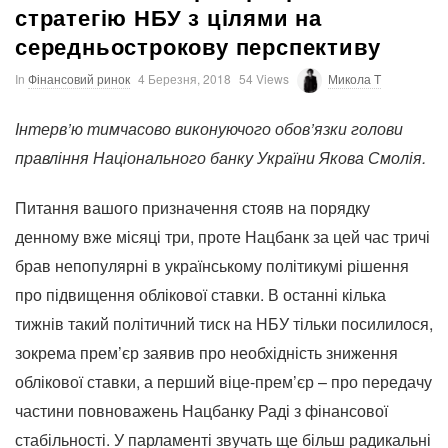
стратегію НБУ з цілями на
середньострокову перспективу
In
Фінансовий ринок
4 Березня, 2018
54 Views
Микола T
Інтерв’ю тимчасово виконуючого обов’язки голови
правління Національного банку України Якова Смолія.
Питання вашого призначення стояв на порядку
денному вже місяці три, проте Нацбанк за цей час тричі
брав непопулярні в українському політикумі рішення
про підвищення облікової ставки. В останні кілька
тижнів такий політичний тиск на НБУ тільки посилилося,
зокрема прем’єр заявив про необхідність зниження
облікової ставки, а перший віце-прем’єр – про передачу
частини повноважень Нацбанку Раді з фінансової
стабільності. У парламенті звучать ще більш радикальні