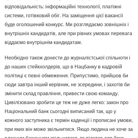
відповідальність: інформаційні технології, платіжні
системи, готівковий обіг. На заміщення цієї вакансії
буде оголошений конкурс. Ми розглядаємо зовнішніх і
внутрішніх кандидатів, але при рівних умовах перевага
віддаємо внутрішнім кандидатам.
Необхідно також донести до журналістської спільноти і
до наших стейкхолдерів, що в Нацбанку в кадровій
політиці є певні обмеження. Припустимо, прийшов би
сюди завтра інший керівник, не зсередини, і захотів би
змінити склад правління, привести свою команду.
Цивілізовано зробити це теж не дуже легко: закон про
Національний банк сьогодні виписаний так, що у
кожного заступника є термін каденції і прописані умови,
при яких він може звільнитися. Якщо людина не хоче за
власним бажанням звільнитися, то підстав для його