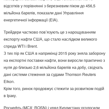
відсотків у порівнянні з березневим піком до 456,5
мільйона барелів, показали дані Управління
енергетичної інформації (EIA).
Трейдери частково пов’язують це з нарощуванням
експорту нафти США, що стало наслідком великого
спреда WTI і Brent.
З тих пір як США в наприкінці 2015 року зняла заборону
на експортні поставки нафти, вони виросли практично з
нуля до близько 2,6 мільйона барелів на добу, свідчать
дані системи стеження за судами Thomson Reuters
Eikon.
Крім того, ринок продовжує стежити за розвитком подій
в Іраку.
Роснефть (MCX: ROSN) і уряд Курдистану оголосили