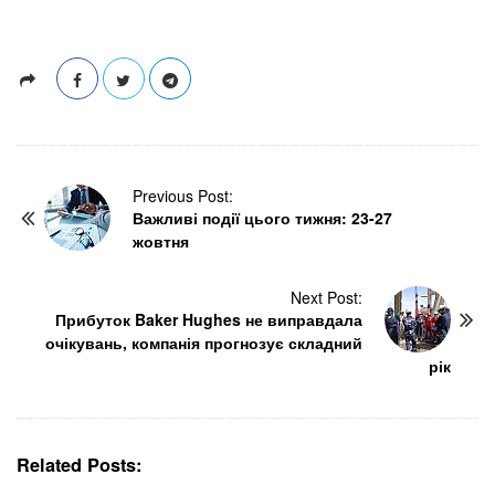
P
Previous Post:
Важливі події цього тижня: 23-27
o
жовтня
s
t
N
Next Post:
Прибуток Baker Hughes не виправдала
a
очікувань, компанія прогнозує складний
v
рік
i
g
a
t
Related Posts:
i