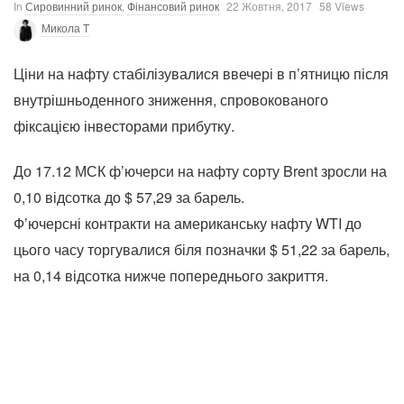
In
Сировинний ринок
,
Фінансовий ринок
22 Жовтня, 2017
58 Views
Микола T
Ціни на нафту стабілізувалися ввечері в п’ятницю після
внутрішньоденного зниження, спровокованого
фіксацією інвесторами прибутку.
До 17.12 МСК ф’ючерси на нафту сорту Brent зросли на
0,10 відсотка до $ 57,29 за барель.
Ф’ючерсні контракти на американську нафту WTI до
цього часу торгувалися біля позначки $ 51,22 за барель,
на 0,14 відсотка нижче попереднього закриття.