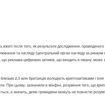
ть вжиті після того, як результати дослідження, проведеного
лювання та нагляду (центральний орган нагляду за ринком
и, що реклама цифрових активів, що вводить в оману, може
 близько 2,3 млн британців володіють криптоактивами і їхня
ти. При цьому, зазначили в мінфіні, розуміння того, що кри
ється, а значить, деякі громадяни можуть не повністю розум