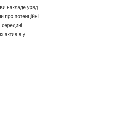
иви накладе уряд
и про потенційні
в середині
х активів у