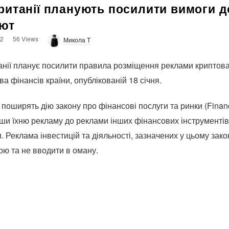
ританії планують посилити вимоги 
ют
22
56 Views
Микола T
нії планує посилити правила розміщення реклами криптова
тва фінансів країни, опублікованій 18 січня.
поширять дію закону про фінансові послуги та ринки (Financ
ши їхню рекламу до реклами інших фінансових інструментів, 
. Реклама інвестицій та діяльності, зазначених у цьому зако
ою та не вводити в оману.