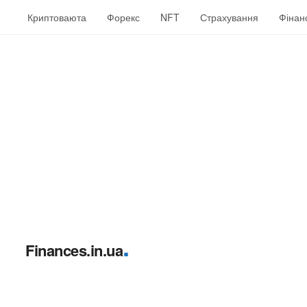
Криптоваюта
Форекс
NFT
Страхування
Фінан
.
Finances.in.ua