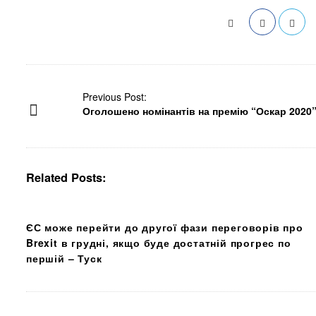
P
Previous Post:
Оголошено номінантів на премію “Оскар 2020
o
s
t
N
Related Posts:
a
v
i
g
ЄС може перейти до другої фази переговорів про
a
Brexit в грудні, якщо буде достатній прогрес по
t
першій – Туск
i
o
n