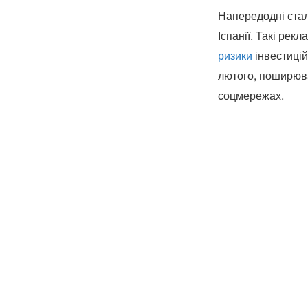
Напередодні стал
Іспанії. Такі ре
ризики
інвестицій
лютого, поширюват
соцмережах.