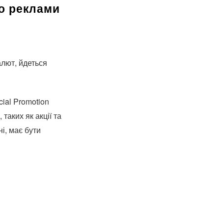
до реклами
лют, йдеться
ial Promotion
таких як акції та
ні, має бути