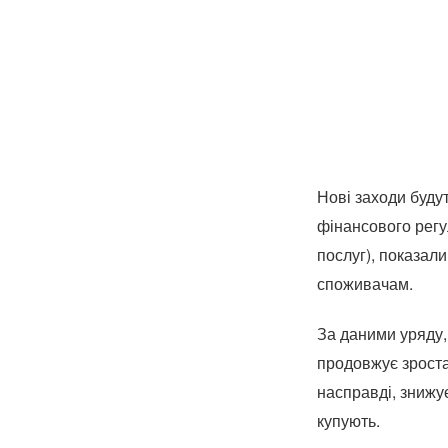
Нові заходи буду
фінансового регу
послуг), показал
споживачам.
За даними уряду,
продовжує зроста
насправді, знижу
купують.