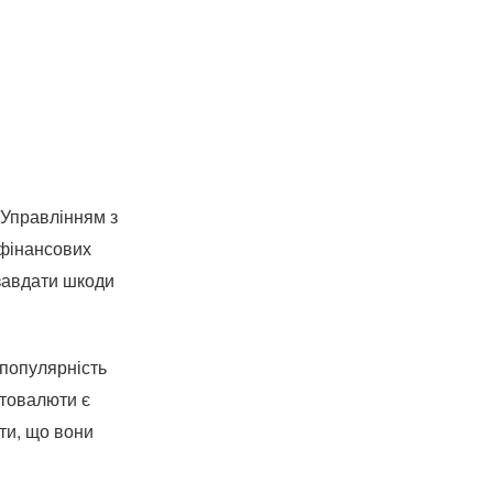
 Управлінням з
 фінансових
 завдати шкоди
 популярність
птовалюти є
іти, що вони