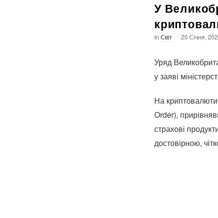
У Великоб
криптовал
In
Світ
20 Січня, 20
Уряд Великобрита
у заяві міністерс
На криптовалюти 
Order), прирівняв
страхові продукти
достовірною, чітк