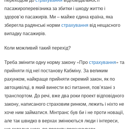
пасажироперевізника за збитки і шкоду життю і
здоров’ю пасажирів. Ми – майже єдина країна, яка
зберегла радянські норми
страхування
від нещасного
випадку пасажирів.
Коли можливий такий перехід?
Треба змінити одну норму закону «Про
страхування
» та
прийняти під неї постанову Кабміну. За великим
рахунком, найкраще прийняти окремий закон, як по
автоцивілці, в який винести всі питання, пов’язані з
транспортом. До речі, вже два роки проект відповідного
закону, написаного страховим ринком, лежить і ніхто не
хоче ним займатися. Мінтранс був би і не проти новації,
але так швидко в верхах змінюються люди і інтереси,
що складно щось по проекту прогнозувати.