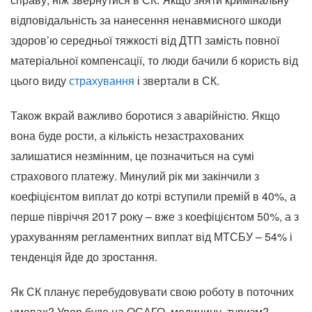
відповідальність за нанесення ненавмисного шкоди
здоров’ю середньої тяжкості від ДТП замість повної
матеріальної компенсації, то люди бачили б користь від
цього виду
страхування
і звертали в СК.
Також вкрай важливо боротися з аварійністю. Якщо
вона буде рости, а кількість незастрахованих
залишатися незмінним, це позначиться на сумі
страхового платежу. Минулий рік ми закінчили з
коефіцієнтом виплат до котрі вступили премій в 40%, а
перше півріччя 2017 року – вже з коефіцієнтом 50%, а з
урахуванням регламентних виплат від МТСБУ – 54% і
тенденція йде до зростання.
Як СК планує перебудовувати свою роботу в поточних
умовах? Упор буде на ОСАГО, медицину, туризм?