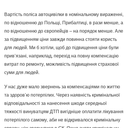
Вартість поліса автоцивілки в номінальному вираженні,
по відношенню до Польщі, Прибалтиці, в рази менше, а
по відношенню до європейців – на порядок менше. Але
за підвищенням ціни завжди повинна стояти користь
для людей. Ми б хотіли, щоб до підвищення ціни були
прив’язані, наприклад, перехід на повну компенсацію
витрат по ремонту, можливість підвищення страхової
суми для людей.
У нас дуже мало звернень за компенсаціями по життю
та здоров’ю потерпілих. Через наявність кримінальної
відповідальності за нанесення шкоди середньої
тяжкості винуватцям ДТП вигідніше оплатити лікування
потерпілого самому, аби не відкривалося кримінальну
справу, ніж звернутися в СК. Якщо зняти кримінальну