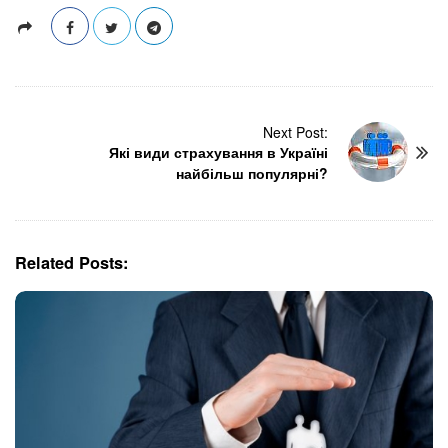
P
Next Post:
Які види страхування в Україні
o
найбільш популярні?
s
t
N
a
Related Posts:
v
i
g
a
t
i
o
n