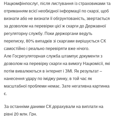
Нацкомфінпослуг, після листування із страховиками та
отриманням всієї необхідної інформації по скарзі, щоб
визнати або не визнати її обгрунтованість, звертається
за дозволом на перевірки цієї ж скарги до Державної
регуляторну службу. Поки держоргани ведуть
переписку, 80% випадків зі скаргами вирішується СК
самостійно і реально перевіряти вже нічого.
Але Госрегуляторная служба штампує документи з
дозволом на перевірку скарги на вимогу Нацкомісії, які
потім вивалюються в інтернет і ЗМІ. Як результат –
нанесення удару по іміджу ринку, в той час як
масштабної проблеми немає. Зате негативна картинка
є.
За останніми даними СК дорахували на виплати на
рівні 20 млн. Грн.