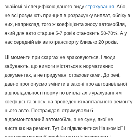
знайомі зі специфікою даного виду
страхування
. Або,
не всі розуміють принципів розрахунку виплат, обліку в
них, наприклад, того ж коефіцієнта зносу автомобіля,
який для авто старше 5-7 років становить 50-70%. А у
нас середній вік автотранспорту близько 20 років.
Ці моменти при скаргах не враховуються. І люди
забувають, що вимоги містяться в нормативних
документах, а не придумані страховиками. До речі,
давно пропонуємо змінити в законі про автоцивільної
відповідальності норму по виплатах з урахуванням
коефіцієнта зносу, на проведення капітального ремонту
цього авто. Постраждалі отримували б
відремонтований автомобіль, а не суму, якої не
вистачає на ремонт. Тут би підключитися Нацкомісії і
дати рекомендації профільним міністерствам і