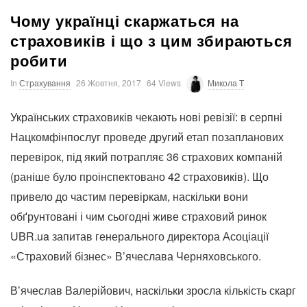
Чому українці скаржаться на
страховиків і що з цим збираються
робити
In
Страхування
26 Жовтня, 2017
64 Views
Микола T
Українських страховиків чекають нові ревізії: в серпні
Нацкомфінпослуг проведе другий етап позапланових
перевірок, під який потрапляє 36 страхових компаній
(раніше було проінспектовано 42 страховиків). Що
привело до частим перевіркам, наскільки вони
обґрунтовані і чим сьогодні живе страховий ринок
UBR.ua запитав генерального директора Асоціації
«Страховий бізнес» В’ячеслава Черняховського.
В’ячеслав Валерійович, наскільки зросла кількість скарг