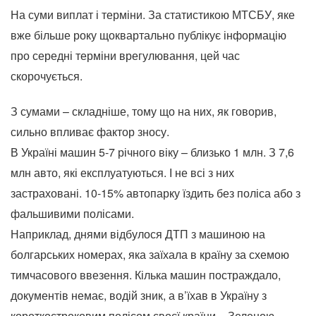
На суми виплат і терміни. За статистикою МТСБУ, яке
вже більше року щоквартально публікує інформацію
про середні терміни врегулювання, цей час
скорочується.
З сумами – складніше, тому що на них, як говорив,
сильно впливає фактор зносу.
В Україні машин 5-7 річного віку – близько 1 млн. З 7,6
млн авто, які експлуатуються. І не всі з них
застраховані. 10-15% автопарку їздить без поліса або з
фальшивими полісами.
Наприклад, днями відбулося ДТП з машиною на
болгарських номерах, яка заїхала в країну за схемою
тимчасового ввезення. Кілька машин постраждало,
документів немає, водій зник, а в’їхав в Україну з
короткостроковим полісом своєї країни – Зеленою