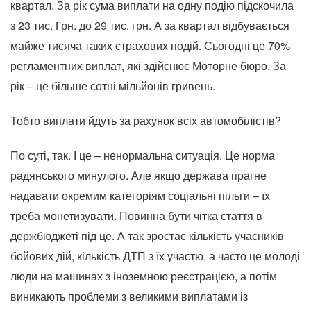
квартал. За рік сума виплати на одну подію підскочила
з 23 тис. Грн. до 29 тис. грн. А за квартал відбувається
майже тисяча таких страхових подій. Сьогодні це 70%
регламентних виплат, які здійснює Моторне бюро. За
рік – це більше сотні мільйонів гривень.
Тобто виплати йдуть за рахунок всіх автомобілістів?
По суті, так. І це – ненормальна ситуація. Це норма
радянського минулого. Але якщо держава прагне
надавати окремим категоріям соціальні пільги – їх
треба монетизувати. Повинна бути чітка стаття в
держбюджеті під це. А так зростає кількість учасників
бойових дій, кількість ДТП з їх участю, а часто це молоді
люди на машинах з іноземною реєстрацією, а потім
виникають проблеми з великими виплатами із