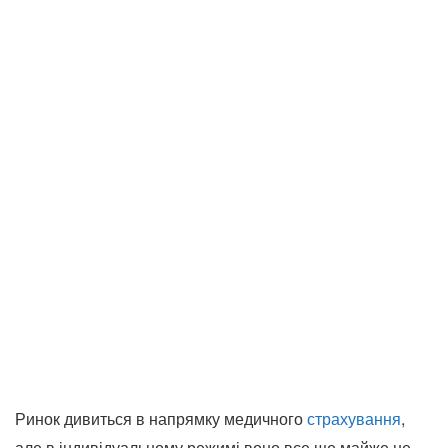
Ринок дивиться в напрямку медичного
страхування
,
але в індивідуальному режимі воно все ще майже не