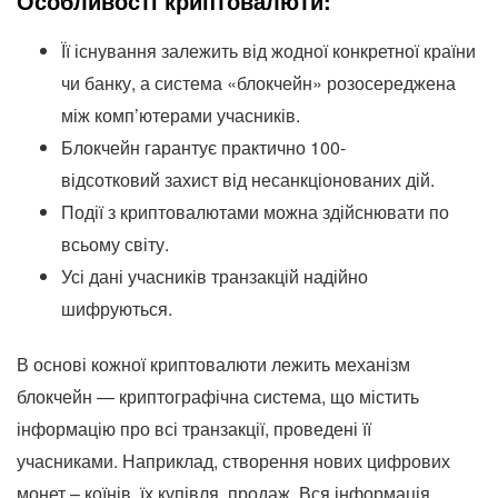
Особливості криптовалюти:
Її існування залежить від жодної конкретної країни
чи банку, а система «блокчейн» розосереджена
між комп’ютерами учасників.
Блокчейн гарантує практично
100-
відсотковий
захист від несанкціонованих дій.
Події з криптовалютами можна здійснювати по
всьому світу.
Усі дані учасників транзакцій надійно
шифруються.
В основі кожної криптовалюти лежить механізм
блокчейн — криптографічна система, що містить
інформацію про всі транзакції, проведені її
учасниками. Наприклад, створення нових цифрових
монет – коїнів, їх купівля, продаж. Вся інформація