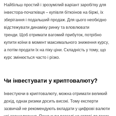
Найбільш простий і зрозумілий варіант заробітку для
інвестора-початківця – купівля біткоінов на біржі, їх
зберігання і подальший продаж. Для цього необхідно
відстежувати динаміку ринку та вловлювати
тренди. Щоб отримати вагомий прибуток, потрібно
купити коїни в момент максимального зниження курсу,
а потім продати їх на піку ціни. Складність у тому, що
курс змінюється часто і різко.
Чи інвестувати у криптовалюту?
Інвестуючи в криптовалюту, можна отримати великий
дохід, однак ризики досить високі. Тому експерти
зазвичай не рекомендують вкладати у цифрові валюти
усі заощадження. Якщо ж ви взагалі не готові до таких