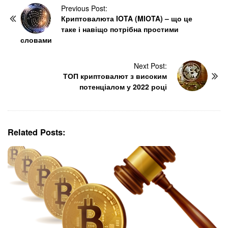
P
Previous Post:
Криптовалюта IOTA (MIOTA) – що це
o
таке і навіщо потрібна простими
s
словами
t
N
Next Post:
a
ТОП криптовалют з високим
v
потенціалом у 2022 році
i
g
a
t
Related Posts:
i
o
n