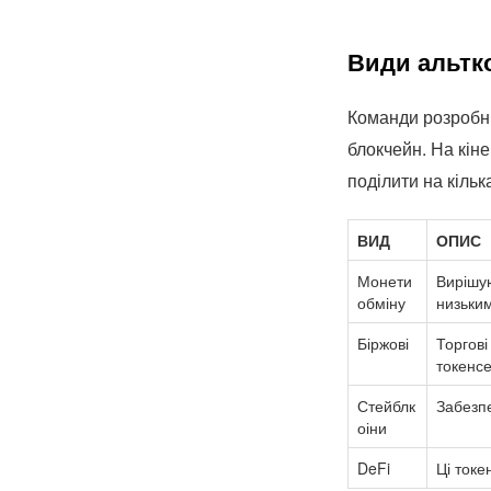
Види альтко
Команди розробни
блокчейн. На кін
поділити на кілька
ВИД
ОПИС
Монети
Вирішую
обміну
низьким
Біржові
Торгові
токенсе
Стейблк
Забезпе
оіни
DeFi
Ці токе