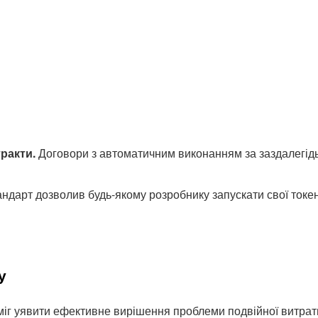
ракти.
Договори з автоматичним виконанням за заздалегі
ндарт дозволив будь-якому розробнику запускати свої токе
у
міг уявити ефективне вирішення проблеми подвійної витрат