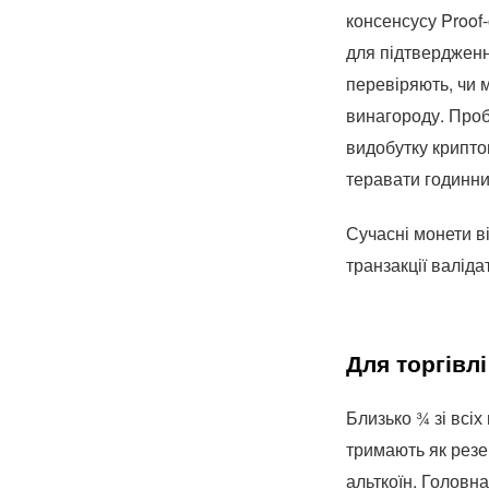
консенсусу Proof
для підтвердженн
перевіряють, чи м
винагороду. Проб
видобутку крипто
теравати годинник
Сучасні монети в
транзакції валід
Для торгівлі
Близько ¾ зі всіх
тримають як рез
альткоїн. Головн