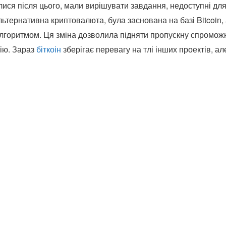
лися після цього, мали вирішувати завдання, недоступні дл
льтернативна криптовалюта, була заснована на базі Bitcoin, 
горитмом. Ця зміна дозволила підняти пропускну спроможн
сію. Зараз
біткоін
зберігає перевагу на тлі інших проектів, а