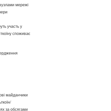
 вузлами мережі
нери
уть участь у
іткоїну споживає
вердження
гові майданчики
ьткоїн/
іях за обсягами