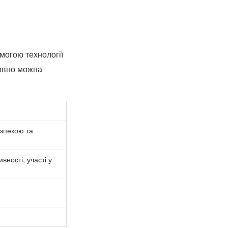
могою технології
мовно можна
езпекою та
ності, участі у