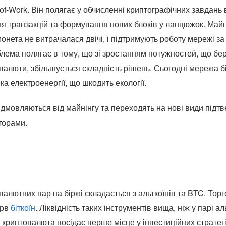
-of-Work. Він полягає у обчисленні криптографічних завдань
я транзакцій та формування нових блоків у ланцюжок. Май
онета не витрачалася двічі, і підтримують роботу мережі за
лема полягає в тому, що зі зростанням потужностей, що бер
валюти, збільшується складність рішень. Сьогодні мережа б
а електроенергії, що шкодить екології.
ідмовляються від майнінгу та переходять на нові види підт
аторами.
 валютних пар на біржі складається з альткоїнів та BTC. Тор
ерв
біткоїн
. Ліквідність таких інструментів вища, ніж у парі ал
а криптовалюта посідає перше місце у інвестиційних стратег