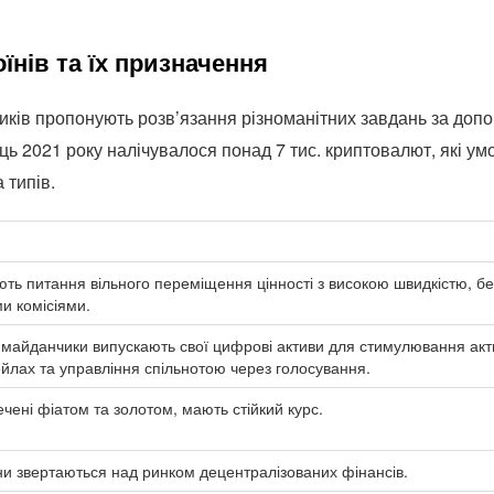
їнів та їх призначення
ків пропонують розв’язання різноманітних завдань за допо
ець 2021 року налічувалося понад 7 тис. криптовалют, які у
 типів.
ть питання вільного переміщення цінності з високою швидкістю, б
и комісіями.
 майданчики випускають свої цифрові активи для стимулювання актив
йлах та управління спільнотою через голосування.
чені фіатом та золотом, мають стійкий курс.
ни звертаються над ринком децентралізованих фінансів.