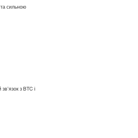
 та сильною
 зв’язок з BTC і