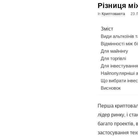
Різниця мі
In
Криптоваюта
23 
Зміст
Види альткоїнів т
Відмінності між б
Для майнінгу
Для торгівлі
Для інвестування
Найпопулярніші а
Що вибрати інве
Висновок
Перша криптова
лідер ринку, і ст
багато проектів,
застосування техн