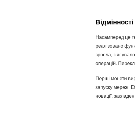
Відмінності
Насамперед це те
реалізовано функц
зросла, з’ясувал
операцій. Перекла
Перші монети вир
запуску мережі E
новації, закладен