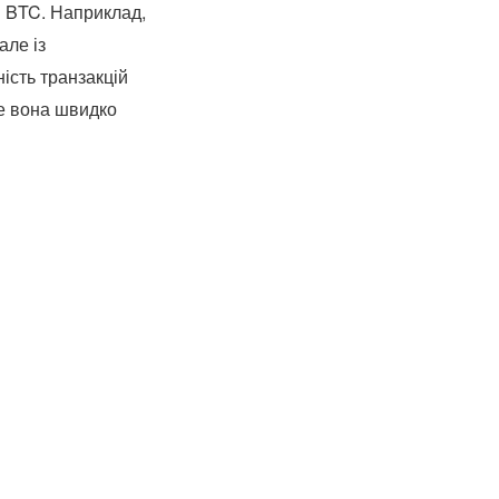
я BTC. Наприклад,
але із
ість транзакцій
ле вона швидко