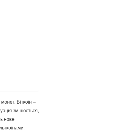
монет. Біткоїн –
туація змінюється,
ть нове
льткоїнами.