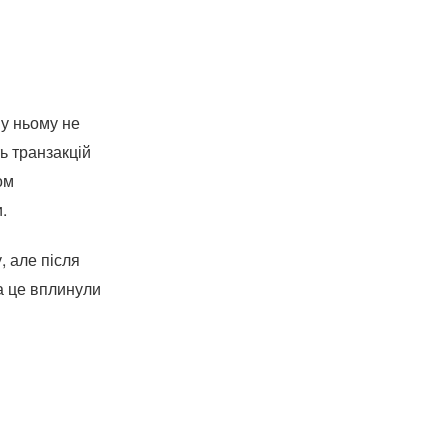
 у ньому не
ь транзакцій
ом
.
 але після
На це вплинули