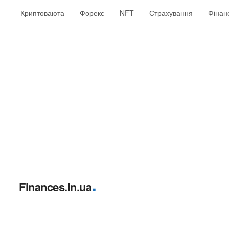
Криптоваюта
Форекс
NFT
Страхування
Фінан
.
Finances.in.ua