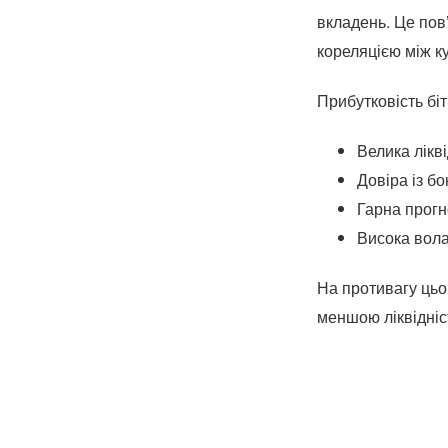
вкладень. Це пов
кореляцією між к
Прибутковість біт
Велика лікві
Довіра із бо
Гарна прогн
Висока вола
На противагу цьом
меншою ліквідніс