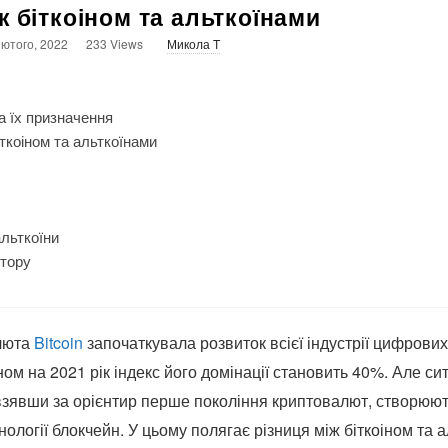
ж біткоіном та альткоїнами
Лютого, 2022
233 Views
Микола T
а їх призначення
іткоіном та альткоїнами
льткоїни
стору
люта
Bitcoin
започаткувала розвиток всієї індустрії цифрових 
аном на 2021 рік індекс його домінації становить 40%. Але си
 взявши за орієнтир перше покоління криптовалют, створюю
ології блокчейн. У цьому полягає різниця між біткоіном та а