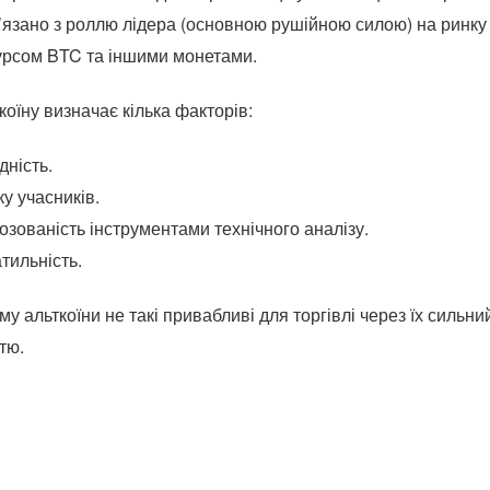
’язано з роллю лідера (основною рушійною силою) на ринку
урсом BTC та іншими монетами.
коїну визначає кілька факторів:
дність.
ку учасників.
озованість інструментами технічного аналізу.
тильність.
у альткоїни не такі привабливі для торгівлі через їх сильний
тю.