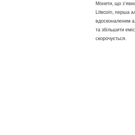
Монети, що з’яви
Litecoin, перша а
вдосконаленим ал
та збільшити емі
скорочується.