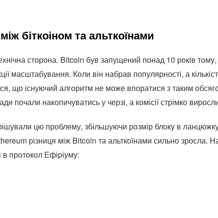
 між біткоіном та альткоїнами
хнічна сторона. Bitcoin був запущений понад 10 років тому,
ії масштабування. Коли він набрав популярності, а кількіст
ося, що існуючий алгоритм не може впоратися з таким обсяг
ди почали накопичуватись у черзі, а комісії стрімко виросли
ішували цю проблему, збільшуючи розмір блоку в ланцюжку,
thereum різниця між Bitcoin та альткоїнами сильно зросла. 
і в протокол Ефіріуму: