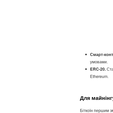
Смарт-конт
умовами.
ERC-20.
Ста
Ethereum.
Для майнінг
Біткоїн першим з