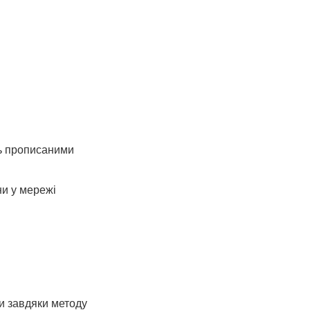
дь прописаними
ни у мережі
и завдяки методу