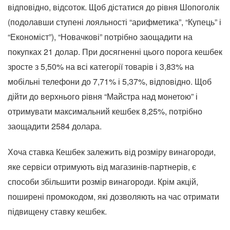
відповідно, відсоток. Щоб дістатися до рівня Шопоголік
(подолавши ступені лояльності “арифметика”, “Купець” і
“Економіст”), “Новачкові” потрібно заощадити на
покупках 21 долар. При досягненні цього порога кешбек
зросте з 5,50% на всі категорії товарів і 3,83% на
мобільні телефони до 7,71% і 5,37%, відповідно. Щоб
дійти до верхнього рівня “Майстра над монетою” і
отримувати максимальний кешбек 8,25%, потрібно
заощадити 2584 долара.
Хоча ставка Кешбек залежить від розміру винагороди,
яке сервіси отримують від магазинів-партнерів, є
способи збільшити розмір винагороди. Крім акцій,
поширені промокодом, які дозволяють на час отримати
підвищену ставку кешбек.