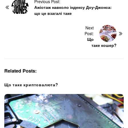
P
Previous Post:
Ажіотаж навколо індексу Доу-Джонса:
o
що це взагалі таке
s
t
N
Next
Post:
a
Що
v
таке кошер?
i
g
a
t
Related Posts:
i
o
Що таке криптовалюта?
n