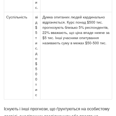
и
с.
Суспільність
ві
Думка опитаних людей кардинально
д
відрізняється. Курс понад $500 тис.
$
прогнозують близько 5% респондентів,
5
22% вважають, що ціна впаде нижче за
т
$5 тис. Інші учасники опитування
и
називають суму в межах $50-500 тис.
с.
д
о
$
5
0
0
т
и
с
Існують і інші прогнози, що ґрунтуються на особистому