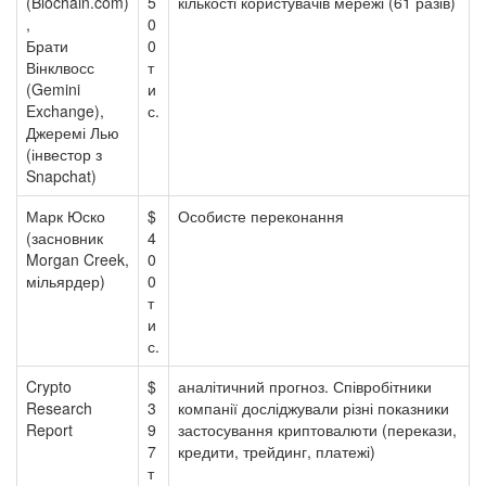
(Blochain.com)
5
кількості користувачів мережі (61 разів)
,
0
Брати
0
Вінклвосс
т
(Gemini
и
Exchange),
с.
Джеремі Лью
(інвестор з
Snapchat)
Марк Юско
$
Особисте переконання
(засновник
4
Morgan Creek,
0
мільярдер)
0
т
и
с.
Crypto
$
аналітичний прогноз. Співробітники
Research
3
компанії досліджували різні показники
Report
9
застосування криптовалюти (перекази,
7
кредити, трейдинг, платежі)
т