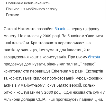
Політична невизначеність
Поширення мобільного зв’язку
Резюме
Сатоші Накамото розробив
біткоін
– першу цифрову
монету. Це сталося у 2009 році. За біткоїном з’явилися
інші альткоїни. Криптовалюта перетворилася на
платіжну одиницю, інструмент для інвестицій та
заощадження коштів користувачів. При цьому
біткоїн
продовжує домінувати, рівень капіталізації першої
криптовалюти перевищує Ethereum у 2 рази. Експертів
та користувачів хвилює прогнозований курс цифрових
активів у майбутньому. Існує багато версій, скільки
біткоїн коштуватиме у 2030 році. Одні називають суми у
мільйони доларів США. Інші прогнозують падіння ціни.