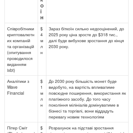
О
Ї
Н
Співробітники
$
Зараз біткоїн сильно недооцінений, до
криптовалютн
4
2025 року ціна зросте до $318 тис.,
их компаній
м
далі буде вибухове зростання до кінця
та організацій
л
2030 року.
(опитування
н
проводилося
виданням
ixbt)
Аналітики з
$
До 2030 року більшість монет буде
Wave
1
видобуто, на вартість впливатиме
Financial
м
повсюдне поширення, використання як
л
платіжного засобу. До того часу
н
покоління мілініалів домінуватиме в
бізнесі та торгівлі, вони віддадуть
перевагу новим технологіям
Пітер Сміт
$
Розрахунок на підставі зростання