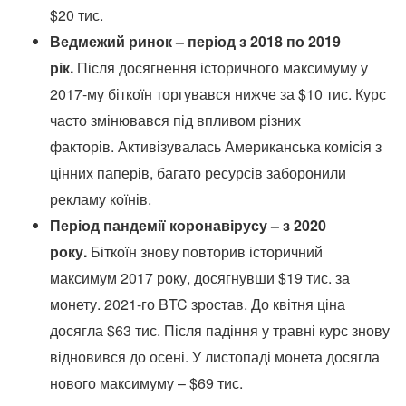
$20 тис.
Ведмежий ринок – період з 2018 по 2019
рік.
Після досягнення історичного максимуму у
2017-му біткоїн торгувався нижче за $10 тис. Курс
часто змінювався під впливом різних
факторів. Активізувалась Американська комісія з
цінних паперів, багато ресурсів заборонили
рекламу коїнів.
Період пандемії коронавірусу – з 2020
року.
Біткоїн знову повторив історичний
максимум 2017 року, досягнувши $19 тис. за
монету. 2021-го BTC зростав. До квітня ціна
досягла $63 тис. Після падіння у травні курс знову
відновився до осені. У листопаді монета досягла
нового максимуму – $69 тис.