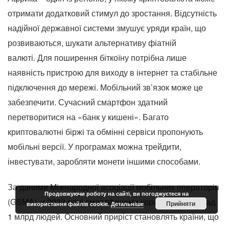
отримати додатковий стимул до зростання. Відсутність
надійної державної системи змушує уряди країн, що
розвиваються, шукати альтернативу фіатній
валюті. Для поширення біткоїну потрібна лише
наявність пристрою для виходу в інтернет та стабільне
підключення до мережі. Мобільний зв’язок може це
забезпечити. Сучасний смартфон здатний
перетворитися на «банк у кишені». Багато
криптовалютні біржі та обмінні сервіси пропонують
мобільні версії. У програмах можна трейдити,
інвестувати, заробляти монети іншими способами.
За даними Міжнародної асоціації мобільних операторів
Продовжуючи роботу на сайті, ви погоджуєтеся на
(GSMA), у 2022 році смартфонами користується понад
Прийняти
використання файлів cookie.
Детальніше
1 млрд людей. Основний приріст становлять країни, що