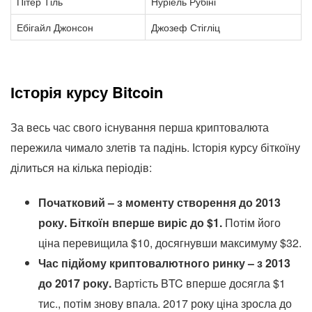
Пітер Тіль
Нуріель Рубіні
Ебігайл Джонсон
Джозеф Стігліц
Історія курсу Bitcoin
За весь час свого існування перша криптовалюта
пережила чимало злетів та падінь. Історія курсу біткоїну
ділиться на кілька періодів:
Початковий – з моменту створення до 2013
року. Біткоїн вперше виріс до $1.
Потім його
ціна перевищила $10, досягнувши максимуму $32.
Час підйому криптовалютного ринку – з 2013
до 2017 року.
Вартість BTC вперше досягла $1
тис., потім знову впала. 2017 року ціна зросла до