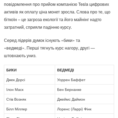
повідомлення про прийом компанією Tesla цифрових
активів як оплату ціна монет зросла. Слова про те, що
біткоїн – це загроза екології та його майнінг надто
затратний, сприяли падінню курсу.
Серед лідерів думок існують «бики» та
«ведмеді». Перші тягнуть курс нагору, другі —
штовхають униз.
БИКИ
ВЕДМЕДІ
Джек Дорсі
Уоррен Баффет
Ілон Маск
Бен Бернанке
Стів Возняк
Джеймс Даймон
Білл Міллер
Лоренс (Ларрі) Фінк