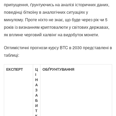
припущення, ґрунтуючись на аналізі історичних даних,
поведінці біткоїну в аналогічних ситуаціях у
минулому. Проте ніхто не знає, що буде через рік чи 5
років із визнанням криптовалюти у світових державах,
як вплине черговий халвінг на видобуток монети.
Оптимістичні прогнози курсу BTC в 2030 представлені в
таблиці:
ЕКСПЕРТ
Ц
ОБҐРУНТУВАННЯ
І
Н
А
З
А
Б
И
Т
К