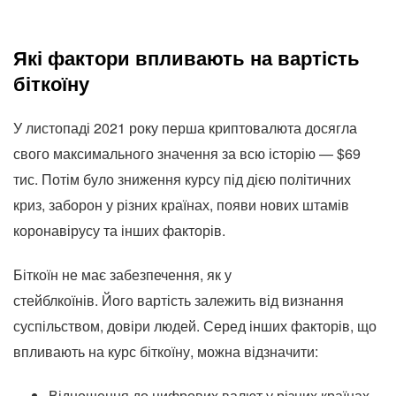
Які фактори впливають на вартість
біткоїну
У листопаді 2021 року перша криптовалюта досягла
свого максимального значення за всю історію — $69
тис. Потім було зниження курсу під дією політичних
криз, заборон у різних країнах, появи нових штамів
коронавірусу та інших факторів.
Біткоїн не має забезпечення, як у
стейблкоїнів. Його вартість залежить від визнання
суспільством, довіри людей. Серед інших факторів, що
впливають на курс біткоїну, можна відзначити:
Відношення до цифрових валют у різних країнах