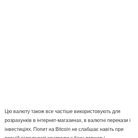
Цю валюту також все частіше використовують для
розрахунків в інтернет-магазинах, в валютні перекази і
інвестиціях. Попит на Bitcoin не слабшає навіть при
повній відсутності контролю з боку держав і