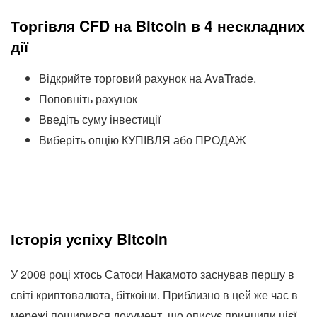
Торгівля CFD на Bitcoin в 4 нескладних
дії
Відкрийте торговий рахунок на AvaTrade.
Поповніть рахунок
Введіть суму інвестиції
Виберіть опцію КУПІВЛЯ або ПРОДАЖ
Історія успіху Bitcoin
У 2008 році хтось Сатоси Накамото заснував першу в
світі криптовалюта, біткоіни. Приблизно в цей же час в
мережі поширився документ, що описує принципи цієї