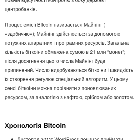
центробанків.
Процес емісії Bitcoin називається Майнінг (
«здобиччю»); Майнінг здійснюється за допомогою
потужних апаратних і програмних ресурсів. Загальна
кількість біткоіни обмежена сумою в 21 млн “монет”;
після досягнення цього числа Майнінг буде
припинений. Число видобуваються біткоіни і швидкість
їх створення регулює спеціальний алгоритм. У цьому
сенсі біткоіни можна порівняти з поновлюваних
ресурсом, за аналогією з нафтою, сріблом або золотом.
Хронологія Bitcoin
Листопад 2012: WordPress починає приймати