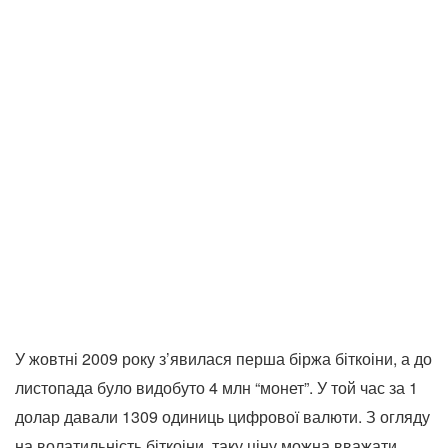
У жовтні 2009 року з’явилася перша біржа біткоіни, а до
листопада було видобуто 4 млн “монет”. У той час за 1
долар давали 1309 одиниць цифрової валюти. З огляду
на волатильність біткоіни, таку ціну можна вважати