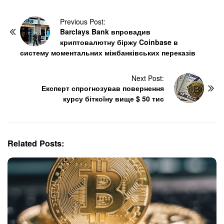
P
Previous Post:
Barclays Bank впровадив
o
криптовалютну біржу Coinbase в
s
систему моментальних міжбанківських переказів
t
N
Next Post:
a
Експерт спрогнозував повернення
v
курсу біткоїну вище $ 50 тис
i
g
a
t
Related Posts:
i
o
n