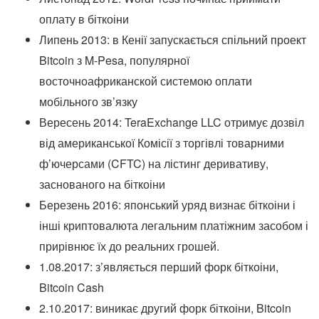
оплату в біткоіни
Липень 2013: в Кенії запускається спільний проект
Bitcoin з M-Pesa, популярної
восточноафриканской системою оплати
мобільного зв’язку
Вересень 2014: TeraExchange LLC отримує дозвіл
від американської Комісії з торгівлі товарними
ф’ючерсами (CFTC) на лістинг деривативу,
заснованого на біткоіни
Березень 2016: японський уряд визнає біткоіни і
інші криптовалюта легальним платіжним засобом і
прирівнює їх до реальних грошей.
1.08.2017: з’являється перший форк біткоіни,
Bitcoin Cash
2.10.2017: виникає другий форк біткоіни, Bitcoin