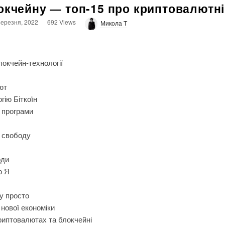
окчейну ― топ-15 про криптовалютні
Березня, 2022
692 Views
Микола T
локчейн-технології
ют
гію Біткоїн
 програми
и свободу
рди
о Я
у просто
нової економіки
риптовалютах та блокчейні