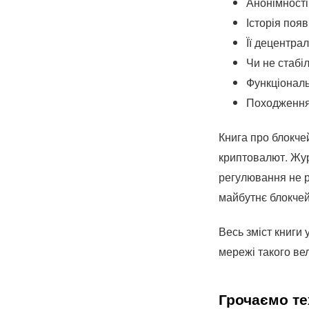
Анонімності
Історія появ
Її децентрал
Чи не стабіл
Функціональ
Походження
Книга про блокчей
криптовалют. Жур
регулювання не р
майбутнє блокчей
Весь зміст книги
мережі такого ве
Грочаємо те