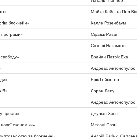
Натаніл Поппер
ют»
Майкл Кейсі та Пол Ві
огію блокчейн»
Калле Розенбаум
і програми»
Сірадж Равал
Сатоші Накамото
 свободу»
Брайан Патрік Еха
»
Андреас Антонопулос
рди»
Ерік Гейсінгер
о Я»
Лоран Лелу
Андреас Антонопулос
у просто»
Джуліан Хосп
 нової економіки»
Мелані Свон
риптовалютах та блокчейні»
Андрій Рябих, Світлан