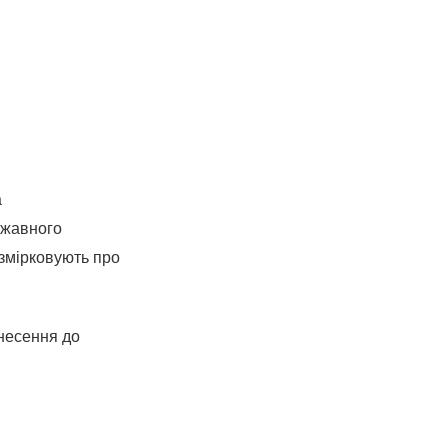
а
ржавного
озмірковують про
внесення до