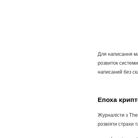
Для написання ма
розвиток системи
написаний без ск
Епоха крип
Журналісти з The 
розвіяти страхи 