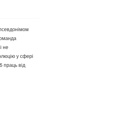
 псевдонімом
команда
і не
люцію у сфері
5 праць від