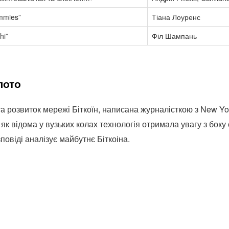
ummies”
Тіана Лоуренс
hi”
Філ Шампань
лото
а розвиток мережі Біткоїн, написана журналісткою з New Yor
як відома у вузьких колах технологія отримала увагу з боку 
повіді аналізує майбутнє Біткоіна.