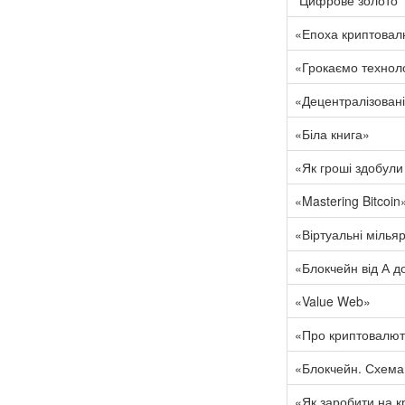
“Цифрове золото”
«Епоха криптовал
«Грокаємо технол
«Децентралізован
«Біла книга»
«Як гроші здобули
«Mastering Bitcoin
«Віртуальні мілья
«Блокчейн від А д
«Value Web»
«Про криптовалют
«Блокчейн. Схема
«Як заробити на к