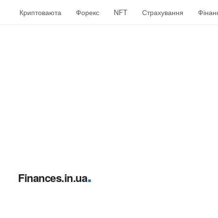
Криптоваюта
Форекс
NFT
Страхування
Фінан
.
Finances.in.ua