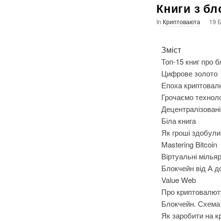
Книги з бл
In
Криптоваюта
19 
Зміст
Топ-15 книг про б
Цифрове золото
Епоха криптовал
Грочаємо техноло
Децентралізовані
Біла книга
Як гроші здобул
Mastering Bitcoin
Віртуальні мілья
Блокчейн від А д
Value Web
Про криптовалют
Блокчейн. Схема 
Як заробити на к