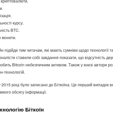
 криптовалюти.
и.
ізація.
ьності курсу.
ність BTC.
 монети.
н підійде тим читачам, які мають сумніви щодо технології т
налісти ставили собі завдання показати, що відсутність де
обить Bitcoin небезпечним активом. Також у книзі автори р
н-технологій.
 у 2015 році було записано до Біткоїна. Це перший випадок 
ликого обсягу інформації.
хнологію Біткоїн