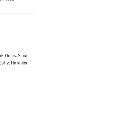
k Times. У ній
світу. Натаніел