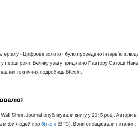
теріалу «Цифрове золото» було проведено інтерв’ю з людь
 у перші роки. Велику увагу приділено її автору Сатоші Нак
ладних технічних подробиць Bitcoin.
товалют
Wall Street Journal опублікували книгу у 2015 році. Автори 
та міфи людей про
біткоін
(BTC). Вони опрацювали питання: