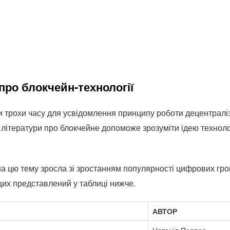
 про блокчейн-технології
 трохи часу для усвідомлення принципу роботи децентралі
літератури про блокчейне допоможе зрозуміти ідею технологі
 на цю тему зросла зі зростанням популярності цифрових гр
щих представлений у таблиці нижче.
АВТОР