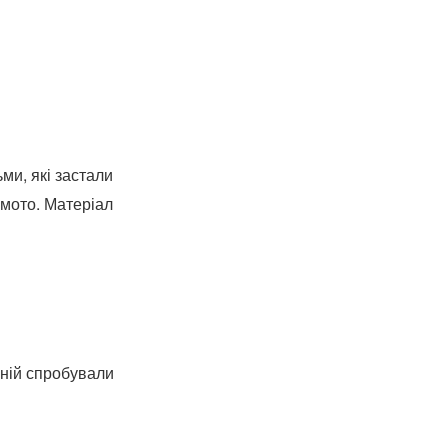
ми, які застали
амото. Матеріал
в ній спробували