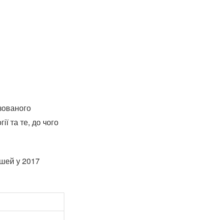
зованого
ї та те, до чого
ошей у 2017