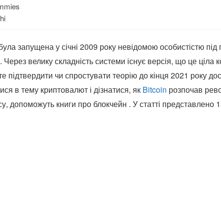
ummies
hi
була запущена у січні 2009 року невідомою особистістю під
 Через велику складність системи існує версія, що це ціла 
е підтвердити чи спростувати теорію до кінця 2021 року дос
ися в тему криптовалют і дізнатися, як
Bitcoin
розпочав рево
су, допоможуть книги про блокчейн . У статті представлено 1