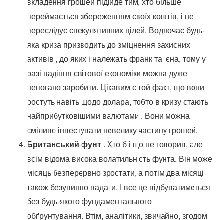
вкладення грошей підійде тим, хто більше
переймається збереженням своїх коштів, і не
переслідує спекулятивних цілей. Водночас будь-
яка криза призводить до зміцнення захисних
активів , до яких і належать франк та ієна, тому у
разі падіння світової економіки можна дуже
непогано заробити. Цікавим є той факт, що вони
ростуть навіть щодо долара, тобто в кризу стають
найприбутковішими валютами . Вони можна
сміливо інвестувати невелику частину грошей.
Британський фунт
. Хто б і що не говорив, але
всім відома висока волатильність фунта. Він може
місяць безперервно зростати, а потім два місяці
також безупинно падати. І все це відбуватиметься
без будь-якого фундаментального
обґрунтування. Втім, аналітики, звичайно, згодом