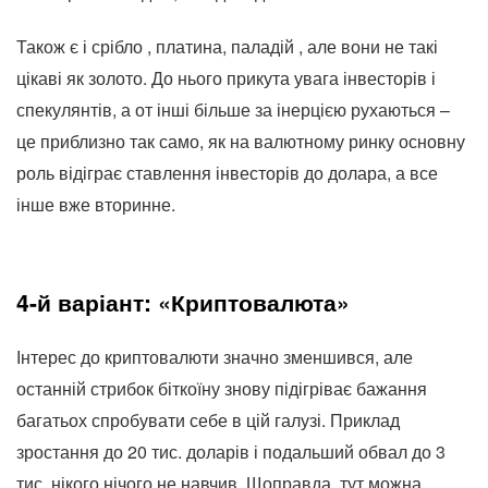
Також є і срібло , платина, паладій , але вони не такі
цікаві як золото. До нього прикута увага інвесторів і
спекулянтів, а от інші більше за інерцією рухаються –
це приблизно так само, як на валютному ринку основну
роль відіграє ставлення інвесторів до долара, а все
інше вже вторинне.
4-й варіант: «Криптовалюта»
Інтерес до криптовалюти значно зменшився, але
останній стрибок біткоїну знову підігріває бажання
багатьох спробувати себе в цій галузі. Приклад
зростання до 20 тис. доларів і подальший обвал до 3
тис. нікого нічого не навчив. Щоправда, тут можна