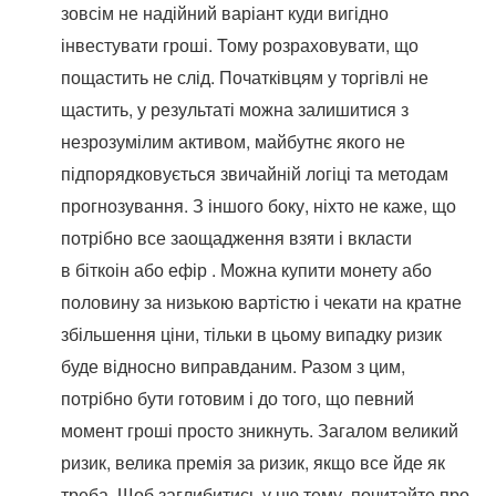
зовсім не надійний варіант куди вигідно
інвестувати гроші. Тому розраховувати, що
пощастить не слід. Початківцям у торгівлі не
щастить, у результаті можна залишитися з
незрозумілим активом, майбутнє якого не
підпорядковується звичайній логіці та методам
прогнозування. З іншого боку, ніхто не каже, що
потрібно все заощадження взяти і вкласти
в біткоін або ефір . Можна купити монету або
половину за низькою вартістю і чекати на кратне
збільшення ціни, тільки в цьому випадку ризик
буде відносно виправданим. Разом з цим,
потрібно бути готовим і до того, що певний
момент гроші просто зникнуть. Загалом великий
ризик, велика премія за ризик, якщо все йде як
треба. Щоб заглибитись у цю тему, почитайте про