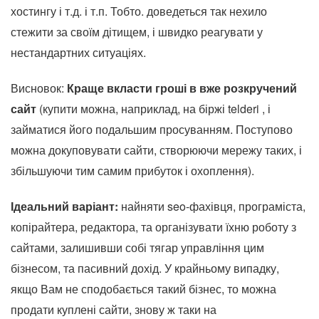
хостингу і т.д. і т.п. Тобто. доведеться так нехило
стежити за своїм дітищем, і швидко реагувати у
нестандартних ситуаціях.
Висновок:
Краще вкласти гроші в вже розкручений
сайт
(купити можна, наприклад, на біржі telderi , і
займатися його подальшим просуванням. Поступово
можна докуповувати сайти, створюючи мережу таких, і
збільшуючи тим самим прибуток і охоплення).
Ідеальний варіант:
найняти seo-фахівця, програміста,
копірайтера, редактора, та організувати їхню роботу з
сайтами, залишивши собі тягар управління цим
бізнесом, та пасивний дохід. У крайньому випадку,
якщо Вам не сподобається такий бізнес, то можна
продати куплені сайти, знову ж таки на