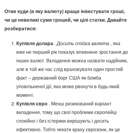
Отже куди (в яку валюту) краще інвестувати гроші,
чи це невеликі суми грошей, чи цілі статки. Давайте
розбиратися:
Купівля долара
.
Досить стійка валюта
, яка
вже не перший рік показує впевнене зростання до
інших валют. Вкладення можна назвати надійним,
але в той же час слід враховувати один простий
факт – державний борг США як бомба
уповільненої дії, яка може рвонути в будь-який
момент.
Купівля євро
. Менш ризикований варіант
вкладення, тому що свої проблеми європейці
спокійно і без істерики вирішують і досить
ефективно. Тобто чекати краху єврозони, як це