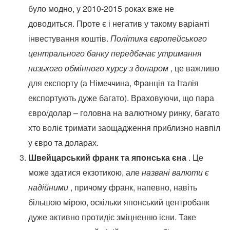
було модно, у 2010-2015 роках вже не
доводиться. Проте є і негатив у такому варіанті
інвестування коштів.
Політика європейського
центрального банку передбачає утримання
низького обмінного курсу з доларом
, це важливо
для експорту (а Німеччина, Франція та Італія
експортують дуже багато). Враховуючи, що пара
євро/долар – головна на валютному ринку, багато
хто воліє тримати заощадження приблизно навпіл
у євро та доларах.
Швейцарський франк та японська єна
. Це
може здатися екзотикою, але
названі валюти є
надійними
, причому франк, напевно, навіть
більшою мірою, оскільки японський центробанк
дуже активно протидіє зміцненню ієни. Таке