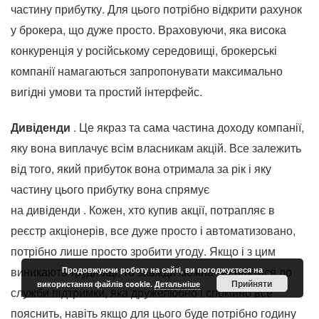
частину прибутку. Для цього потрібно відкрити рахунок
у брокера, що дуже просто. Враховуючи, яка висока
конкуренція у російському середовищі, брокерські
компанії намагаються запропонувати максимально
вигідні умови та простий інтерфейс.
Дивіденди
. Це якраз та сама частина доходу компанії,
яку вона виплачує всім власникам акцій. Все залежить
від того, який прибуток вона отримала за рік і яку
частину цього прибутку вона спрямує
на дивіденди . Кожен, хто купив акції, потрапляє в
реєстр акціонерів, все дуже просто і автоматизовано,
потрібно лише просто зробити угоду. Якщо і з цим
виникають труднощі, то завжди можна звернутися до
Продовжуючи роботу на сайті, ви погоджуєтеся на
Прийняти
використання файлів cookie.
Детальніше
служби підтримки, яка дружелюбно і спокійно все
пояснить, навіть якщо для цього буде потрібно годину