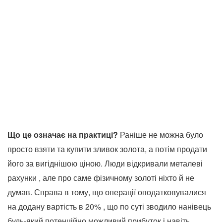
Що це означає на практиці?
Раніше не можна було
просто взяти та купити зливок золота, а потім продати
його за вигіднішою ціною. Люди відкривали металеві
рахунки , але про саме фізичному золоті ніхто й не
думав. Справа в тому, що операції оподатковувалися
на додану вартість в 20% , що по суті зводило нанівець
будь-який потенційно можливий прибуток і навіть