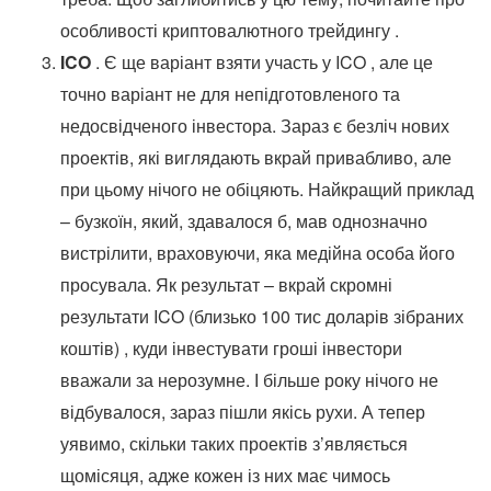
особливості криптовалютного трейдингу .
ICO
. Є ще варіант взяти участь у
ICO
, але це
точно варіант не для непідготовленого та
недосвідченого інвестора. Зараз є безліч нових
проектів, які виглядають вкрай привабливо, але
при цьому нічого не обіцяють. Найкращий приклад
– бузкоїн, який, здавалося б, мав однозначно
вистрілити, враховуючи, яка медійна особа його
просувала. Як результат – вкрай скромні
результати
ICO (близько 100 тис доларів зібраних
коштів)
, куди інвестувати гроші інвестори
вважали за нерозумне. І більше року нічого не
відбувалося, зараз пішли якісь рухи. А тепер
уявимо, скільки таких проектів з’являється
щомісяця, адже кожен із них має чимось